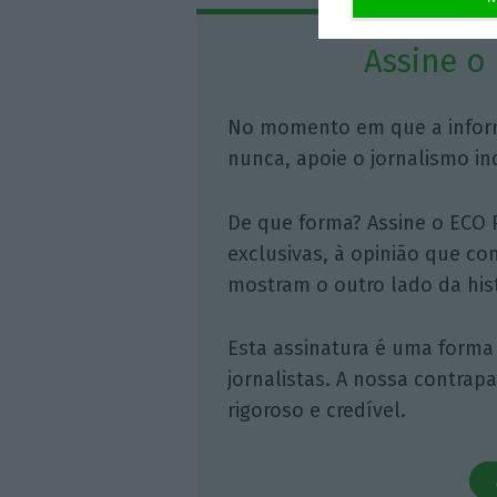
Assine o
No momento em que a infor
nunca, apoie o jornalismo in
De que forma? Assine o ECO 
exclusivas, à opinião que co
mostram o outro lado da hist
Esta assinatura é uma forma
jornalistas. A nossa contrap
rigoroso e credível.