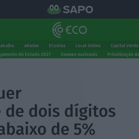
rabalho
eRadar
EContas
Local Online
Capital Verde
çamento do Estado 2027
Exames nacionais
Privatização d
uer
 de dois dígitos
abaixo de 5%