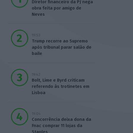
Diretor financeiro da PJ nega
obra feita por amigo de
Neves
19:53
Trump recorre ao Supremo
após tribunal parar salão de
baile
19:42
Bolt, Lime e Byrd criticam
referendo às trotinetes em
Lisboa
19:04
Concorrência deixa dona da
Fnac comprar 11 lojas da
Staples