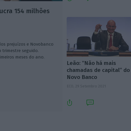
lucra 154 milhões
dos prejuízos e Novobanco
 trimestre seguido.
imeiros meses do ano.
Leão: “Não há mais
chamadas de capital” do
Novo Banco
ECO,
29 Setembro 2021