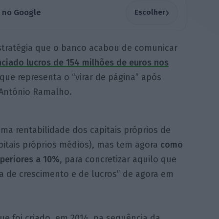
›
a no Google
Escolher
estratégia que o banco acabou de comunicar
ciado lucros de 154 milhões de euros nos
 que representa o “virar de página” após
 António Ramalho.
ma rentabilidade dos capitais próprios de
pitais próprios médios), mas tem agora
como
uperiores a 10%
, para concretizar aquilo que
 de crescimento e de lucros” de agora em
e foi criado, em 2014, na sequência da