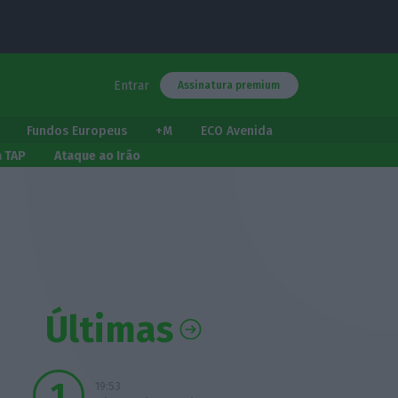
Entrar
Assinatura premium
Fundos Europeus
+M
ECO Avenida
a TAP
Ataque ao Irão
Últimas
19:53