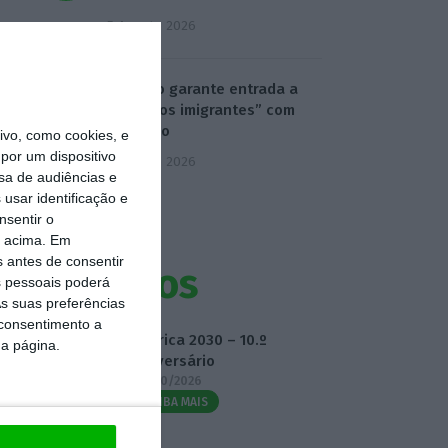
5 Agosto 2026
Ministro garante entrada a
“todos os imigrantes” com
emprego
vo, como cookies, e
por um dispositivo
5 Agosto 2026
sa de audiências e
usar identificação e
nsentir o
o acima. Em
s antes de consentir
Eventos
 pessoais poderá
s suas preferências
 consentimento a
Fábrica 2030 – 10.º
da página.
Aniversário
14/10/2026
SAIBA MAIS