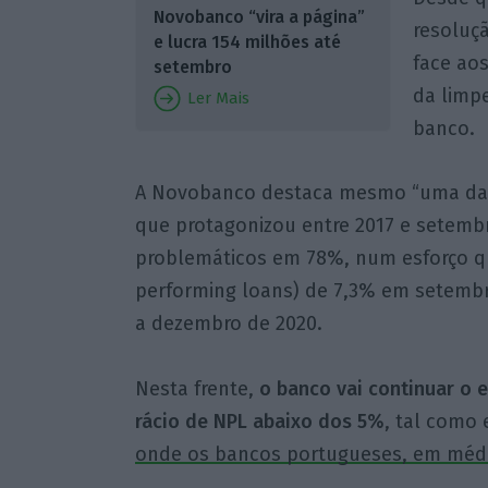
Novobanco “vira a página”
resoluçã
e lucra 154 milhões até
face ao
setembro
da limp
Ler Mais
banco.
A Novobanco destaca mesmo “uma das
que protagonizou entre 2017 e setembro
problemáticos em 78%, num esforço qu
performing loans) de 7,3% em setembr
a dezembro de 2020.
Nesta frente,
o banco vai continuar o 
rácio de NPL abaixo dos 5%
, tal como
onde os bancos portugueses, em médi