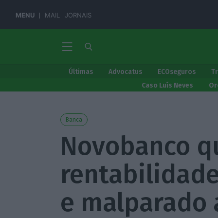
MENU
MAIL
JORNAIS
Últimas
Advocatus
ECOseguros
T
Caso Luís Neves
Or
Banca
Novobanco q
rentabilidade
e malparado 