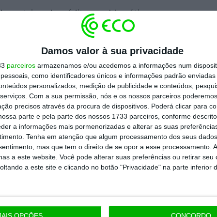
e carteiras de créditos problemáticos nos
ois processos de venda de carteiras em
n
(200 milhões).
Damos valor à sua privacidade
33
parceiros
armazenamos e/ou acedemos a informações num dispositi
do sobretudo no mercado de crédito às
essoais, como identificadores únicos e informações padrão enviadas 
pretende aumentar a carteira de
conteúdos personalizados, medição de publicidade e conteúdos, pesqui
serviços.
Com a sua permissão, nós e os nossos parceiros poderemos 
or ano
.
ção precisos através da procura de dispositivos. Poderá clicar para co
ossa parte e pela parte dos nossos 1733 parceiros, conforme descrit
eder a informações mais pormenorizadas e alterar as suas preferência
75% pelos americanos da Lone Star e 25%
timento.
Tenha em atenção que algum processamento dos seus dados
a marca “Novo Banco” e passou a assumir-se
nsentimento, mas que tem o direito de se opor a esse processamento. A
as a este website. Você pode alterar suas preferências ou retirar seu
visa marcar o novo capítulo da sua vida.
tando a este site e clicando no botão "Privacidade" na parte inferior 
https://eco.sapo.pt/2021/10/29/novobanco-quer-rentabilidade-de-dois-digitos-e-malparado-abaixo-de-5/
Copiar
AIS OPÇÕES
CONCORDO