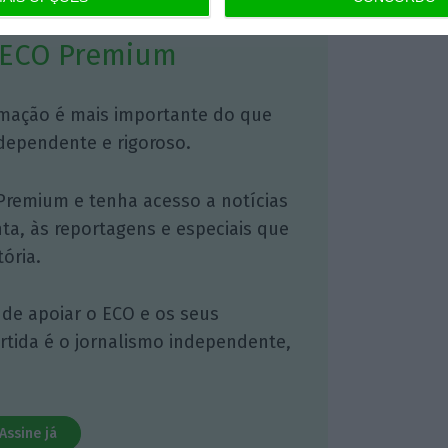
 ECO Premium
mação é mais importante do que
dependente e rigoroso.
Premium e tenha acesso a notícias
nta, às reportagens e especiais que
ória.
 de apoiar o ECO e os seus
artida é o jornalismo independente,
Assine já