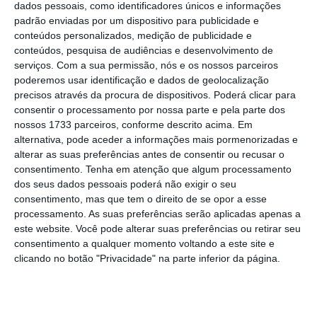
e noutra crise, e hoje estamos também em
dados pessoais, como identificadores únicos e informações
padrão enviadas por um dispositivo para publicidade e
condições de avaliar os resultados”, começou
conteúdos personalizados, medição de publicidade e
por dizer, para fazer a defesa da resposta
conteúdos, pesquisa de audiências e desenvolvimento de
mais recente.
serviços.
Com a sua permissão, nós e os nossos parceiros
poderemos usar identificação e dados de geolocalização
precisos através da procura de dispositivos. Poderá clicar para
“Eu acho que 2020 e 2021 ficarão para a
consentir o processamento por nossa parte e pela parte dos
história da UE pela forma como fomos
nossos 1733 parceiros, conforme descrito acima. Em
alternativa, pode aceder a informações mais pormenorizadas e
capazes, no quadro de um Tratado comum, no
alterar as suas preferências antes de consentir ou recusar o
quadro de regras comuns, dar uma resposta
consentimento.
Tenha em atenção que algum processamento
suficientemente robusta, solidária e
dos seus dados pessoais poderá não exigir o seu
consentimento, mas que tem o direito de se opor a esse
coordenada a esta crise. É isso que nos
processamento. As suas preferências serão aplicadas apenas a
permite, passados dois anos do início da crise
este website. Você pode alterar suas preferências ou retirar seu
do Covid, ter todas as economias a crescerem,
consentimento a qualquer momento voltando a este site e
clicando no botão "Privacidade" na parte inferior da página.
o desemprego a recuar, e o cenário de
recuperação para um nível pré-crise no
horizonte do próximo ano”, assinalou.