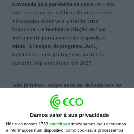
provocada pela pandemia da Covid-19
– em
contraste com as políticas de austeridade
instauradas durante a anterior crise
financeira -,
e também a criação de “um
instrumento permanente de resposta a
crises” à imagem do programa SURE
,
mecanismo para proteger os postos de
trabalho implementado em 2020.
“Nós já temos longos anos de vivência com as
regras europeias, já tivemos oportunidade de
as testar em duas crises de natureza
bastante diversa [a crise financeira de 2008 e
Damos valor à sua privacidade
a crise da Covid-19] e de avaliar as respostas,
Nós e os nossos 1733
parceiros
armazenamos e/ou acedemos
também bastante diversas, que demos numa
a informações num dispositivo, como cookies, e processamos