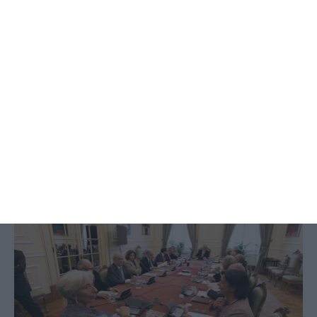
Marcelo recebe Lagarde com
mercado a ameaçar custo da
dívida
Alberto Teixeira,
3 Novembro 2021