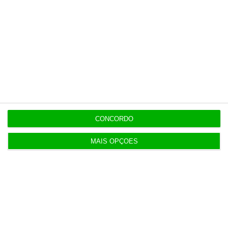
14:33
Governo promete PSU igual ou superior para 94%
das pessoas
OPINIÃO
14:00
Transparência salarial: guia prático em quatro
fases
CONCORDO
13:48
Economia dos EUA desilude e perde 23 mil
MAIS OPÇÕES
empregos em julho