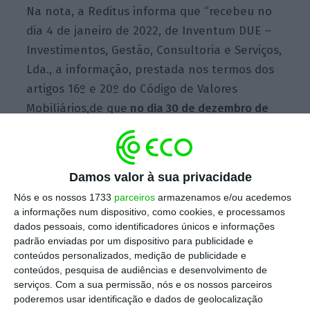
Na nota, a Reditus informa que “recebeu no
dia 4 de janeiro de 2022, de Inventum DUE –
Investimentos, Gestão, Consultoria e Serviços,
Lda., a informação, prestada nos termos dos
artigos 16º e 20º do Código de Valores
Mobiliários,de que
no dia 30 de dezembro de
2021 deixou de deter a participação
qualificada de 668.831 ações correspondente
a 4,569% do capital social da Reditus SGPS,
Damos valor à sua privacidade
S.A.”
.
Nós e os nossos 1733
parceiros
armazenamos e/ou acedemos
a informações num dispositivo, como cookies, e processamos
dados pessoais, como identificadores únicos e informações
De acordo com informação do
site
da Reditus,
padrão enviadas por um dispositivo para publicidade e
a empresa tem como
principal acionista
conteúdos personalizados, medição de publicidade e
conteúdos, pesquisa de audiências e desenvolvimento de
Miguel Pais do Amaral (24,74%)
, seguido da
serviços.
Com a sua permissão, nós e os nossos parceiros
família Moreira Rato (10,12%).
poderemos usar identificação e dados de geolocalização