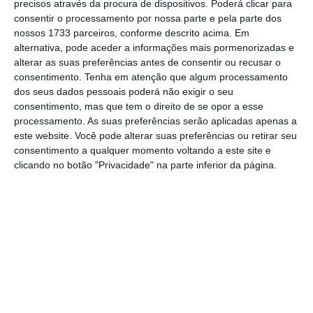
precisos através da procura de dispositivos. Poderá clicar para
consentir o processamento por nossa parte e pela parte dos
Em 24 de junho de 2021, a Reditus comunicou
nossos 1733 parceiros, conforme descrito acima. Em
que tinha voltado a falhar a apresentação
alternativa, pode aceder a informações mais pormenorizadas e
dos resultados de 2020, perante o impacto da
alterar as suas preferências antes de consentir ou recusar o
consentimento.
Tenha em atenção que algum processamento
Covid-19, nomeadamente com a adoção do
dos seus dados pessoais poderá não exigir o seu
teletrabalho.
consentimento, mas que tem o direito de se opor a esse
processamento. As suas preferências serão aplicadas apenas a
este website. Você pode alterar suas preferências ou retirar seu
consentimento a qualquer momento voltando a este site e
Reditus volta a falhar apresentação de contas
clicando no botão "Privacidade" na parte inferior da página.
Ler Mais
“A Reditus – sociedade gestora de
participações sociais, vem por este meio
comunicar que, por motivos relacionados com
a situação de saúde pública mundial Covid-19
e que também nos tem afetado diretamente,