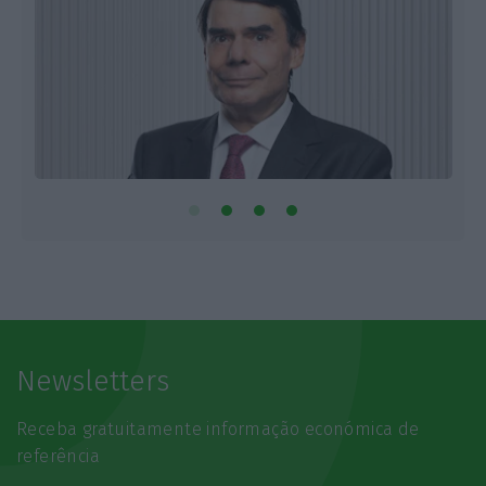
Newsletters
Receba gratuitamente informação económica de
referência