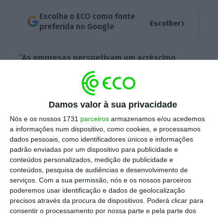
Escolha o ECO como fonte
›
Escolher
preferida no Google
“
As empresas perspetivam um acréscimo
nominal de 6,5% nas suas exportações de
bens em 2022 face ao ano anterior
“,
revela o
gabinete de estatísticas
, detalhando que “as
Damos valor à sua privacidade
empresas esperam um acréscimo de 7,7% nas
Nós e os nossos 1731
parceiros
armazenamos e/ou acedemos
exportações para os mercados Extra-UE e de
a informações num dispositivo, como cookies, e processamos
6% para os países Intra-UE”. Ou seja, o maior
dados pessoais, como identificadores únicos e informações
padrão enviadas por um dispositivo para publicidade e
crescimento em 2022 será nas exportações
conteúdos personalizados, medição de publicidade e
para países fora da União Europeia.
conteúdos, pesquisa de audiências e desenvolvimento de
serviços.
Com a sua permissão, nós e os nossos parceiros
poderemos usar identificação e dados de geolocalização
precisos através da procura de dispositivos. Poderá clicar para
Siza diz que números das exportações são
consentir o processamento por nossa parte e pela parte dos
“impressionantes”