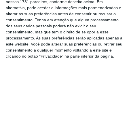
nossos 1731 parceiros, conforme descrito acima. Em
Ler Mais
alternativa, pode aceder a informações mais pormenorizadas e
alterar as suas preferências antes de consentir ou recusar o
consentimento.
Tenha em atenção que algum processamento
A confirmar-se a expectativa das empresas,
dos seus dados pessoais poderá não exigir o seu
consentimento, mas que tem o direito de se opor a esse
as exportações de bens de 2022 serão
processamento. As suas preferências serão aplicadas apenas a
superiores às registadas no período pré-
este website. Você pode alterar suas preferências ou retirar seu
pandemia.
consentimento a qualquer momento voltando a este site e
clicando no botão "Privacidade" na parte inferior da página.
“Por Grandes Categorias Económicas (CGCE)
destacam-se
as exportações de máquinas
,
outros bens de capital (exceto o material de
transporte) e seus acessórios (+9,3%) e os
produtos alimentares e bebidas
(+5,3%)”,
detalha o INE.
Num comentário aos números das