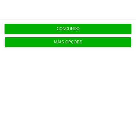
5 Agosto 2026
Ministro garante entrada a “todos os imigrantes”
com emprego
CONCORDO
MAIS OPÇÕES
Populares
O hall de entrada do Ministério das Finanças
0:01
Candidaturas prolongadas até 10 de setembro
3 Agosto 2026