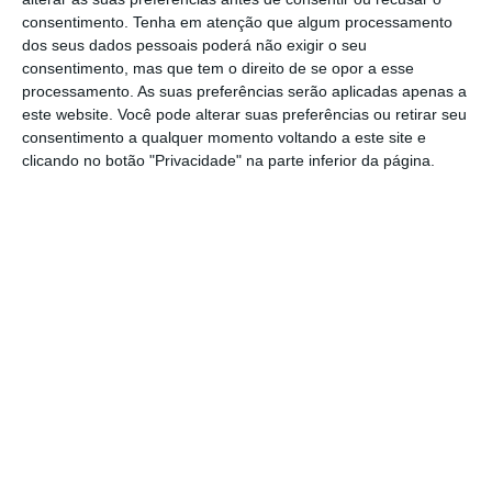
Para isso,
as seguradoras devem construir
consentimento.
Tenha em atenção que algum processamento
dos seus dados pessoais poderá não exigir o seu
uma “experiência digital e física convincente,
consentimento, mas que tem o direito de se opor a esse
num contexto em que os agentes vão
processamento. As suas preferências serão aplicadas apenas a
desempenhar um papel chave
” na jornada do
este website. Você pode alterar suas preferências ou retirar seu
consentimento a qualquer momento voltando a este site e
consumidor, através de consultoria e
clicando no botão "Privacidade" na parte inferior da página.
aconselhamento.
“A indústria seguradora foi particularmente
impactada pela pandemia, mas o seu f
uturo é
promissor.
As seguradoras que reavaliarem os
seus modelos de negócio e aproveitarem as
suas capacidades digitais para c
onstruir
experiências mais relevantes e genuínas para
os clientes irão prosperar no futuro
”, afirma
Sérgio Viana, Partner & Digital Xperience Lead