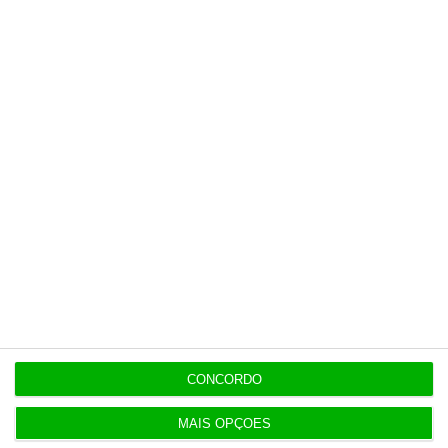
o ECO e os seus jornalistas. A nossa
contrapartida é o jornalismo
independente, rigoroso e credível.
Assine já
Veja todos os planos
Últimas
CONCORDO
16:29
Eólicas no mar podem passar a ‘aterrar’ em betão
flutuante
MAIS OPÇÕES