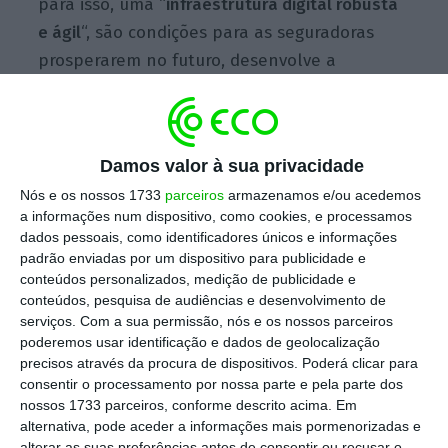
para isso, uma “
infraestrutura digital robusta
e ágil
“, são condições para as seguradoras
prosperarem no futuro, desenvolve a
consultora e prestadora de serviços.
Escolha o ECO como fonte
›
Damos valor à sua privacidade
Escolher
preferida no Google
Nós e os nossos 1733
parceiros
armazenamos e/ou acedemos
a informações num dispositivo, como cookies, e processamos
dados pessoais, como identificadores únicos e informações
Após o período de pandemia “será impossível
padrão enviadas por um dispositivo para publicidade e
voltar atrás,
” afirma a companhia explicando
conteúdos personalizados, medição de publicidade e
que o comportamento do consumidor “foi
conteúdos, pesquisa de audiências e desenvolvimento de
serviços.
Com a sua permissão, nós e os nossos parceiros
bastante impactado.” Isso vai significar,
poderemos usar identificação e dados de geolocalização
segundo a Xpand IT, a necessidade de criar
precisos através da procura de dispositivos. Poderá clicar para
novos produtos e serviços, “novos modelos de
consentir o processamento por nossa parte e pela parte dos
nossos 1733 parceiros, conforme descrito acima. Em
customer engagement
e, acima de tudo, a
alternativa, pode aceder a informações mais pormenorizadas e
construção de uma experiência envolvente”.
alterar as suas preferências antes de consentir ou recusar o