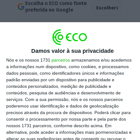
Escolha o ECO como fonte
›
Escolher
preferida no Google
Na mesma nota, a transportadora indicou
que, assim,
“passa a contar com 141 rotas para
o inverno 22/23 de e para Portugal,
oferecendo
Damos valor à sua privacidade
aos clientes mais opções de viagens durante
Nós e os nossos 1731
parceiros
armazenamos e/ou acedemos
a época do inverno e contribuindo para o
a informações num dispositivo, como cookies, e processamos
crescimento do turismo durante a baixa
dados pessoais, como identificadores únicos e informações
padrão enviadas por um dispositivo para publicidade e
estação”.
conteúdos personalizados, medição de publicidade e
conteúdos, pesquisa de audiências e desenvolvimento de
serviços.
Com a sua permissão, nós e os nossos parceiros
Citado na mesma nota, Dara Brady, diretor de
poderemos usar identificação e dados de geolocalização
precisos através da procura de dispositivos. Poderá clicar para
marketing da Ryanair, indicou que a
consentir o processamento por nossa parte e pela parte dos
transportadora anunciou “a sua programação
nossos 1731 parceiros, conforme descrito acima. Em
de inverno 22/23 para Portugal, com 141 rotas
alternativa, pode aceder a informações mais pormenorizadas e
alterar as suas preferências antes de consentir ou recusar o