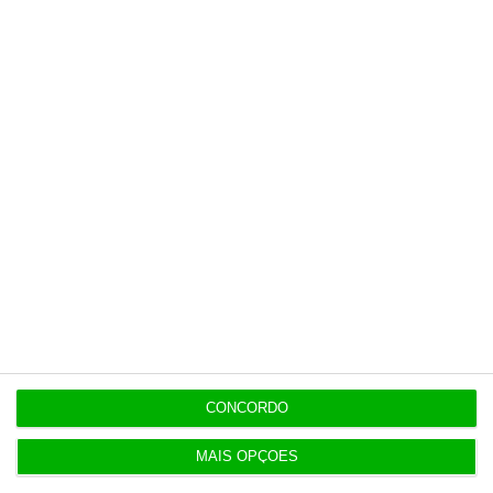
AG do Conta Lá suspensa até quarta-feira
16:18
Fundo americano Apollo compra Easyjet por 6,7 mil
milhões
Populares
O seu dinheiro prefere enjoar no mar a morrer na
praia
CONCORDO
3 Agosto 2026
MAIS OPÇÕES