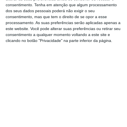
para destinos populares em toda a Europa,
consentimento.
Tenha em atenção que algum processamento
incluindo novas rotas para/de Maastricht,
dos seus dados pessoais poderá não exigir o seu
Estrasburgo e Frankfurt”.
consentimento, mas que tem o direito de se opor a esse
processamento. As suas preferências serão aplicadas apenas a
este website. Você pode alterar suas preferências ou retirar seu
consentimento a qualquer momento voltando a este site e
Ryanair acredita que TAP será vendida à Iberia
clicando no botão "Privacidade" na parte inferior da página.
Ler Mais
A
Ryanair conta com “90 bases e mais de 2.500
rotas a operar em 36 países europeus neste
inverno”
e que “continua a impulsionar a
recuperação do tráfego e a criar empregos
em toda a Europa de forma sustentável, com
uma frota crescente de novos aviões B737
‘Gamechanger’, que queimam 16% menos
combustível e emitem 40% menos emissões