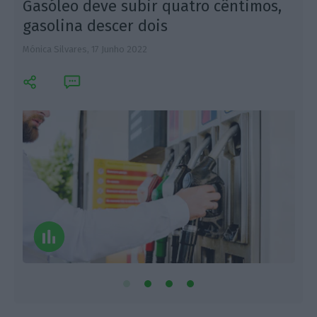
Gasóleo deve subir quatro cêntimos,
gasolina descer dois
Mónica Silvares,
17 Junho 2022
M