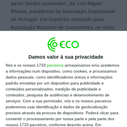
pelos fundos aprovados”, diz Luís Miguel
Ribeiro, presidente da Associação Empresarial
de Portugal. Um inquérito realizado pela
Associação Nacional de Consultores, no início
do ano, revela que só 4% das empresas que
concorrem a fundos europeus receberam os
reembolsos dentro dos prazos e 60%
Damos valor à sua privacidade
disseram que os prazos não são cumpridos
Nós e os nossos 1733
parceiros
armazenamos e/ou acedemos
frequentemente. Além disso, uma em cada
a informações num dispositivo, como cookies, e processamos
cinco teve experiências más ou muito más
dados pessoais, como identificadores únicos e informações
com a submissão de candidaturas.
padrão enviadas por um dispositivo para publicidade e
conteúdos personalizados, medição de publicidade e
conteúdos, pesquisa de audiências e desenvolvimento de
serviços.
Com a sua permissão, nós e os nossos parceiros
Leia a notícia completa no
Jornal de Notícias
poderemos usar identificação e dados de geolocalização
(link indisponível)
precisos através da procura de dispositivos. Poderá clicar para
consentir o processamento por nossa parte e pela parte dos
nossos 1733 parceiros, conforme descrito acima. Em