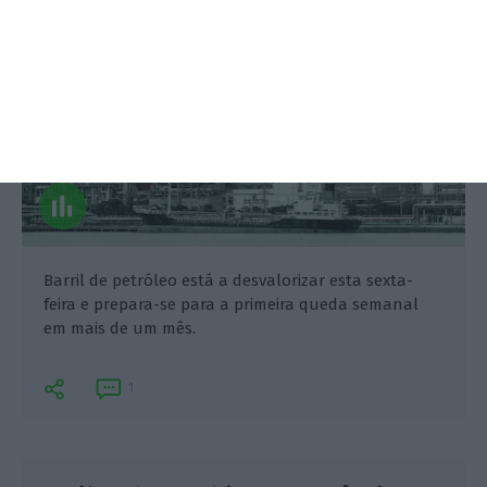
Barril de petróleo está a desvalorizar esta sexta-
feira e prepara-se para a primeira queda semanal
em mais de um mês.
1