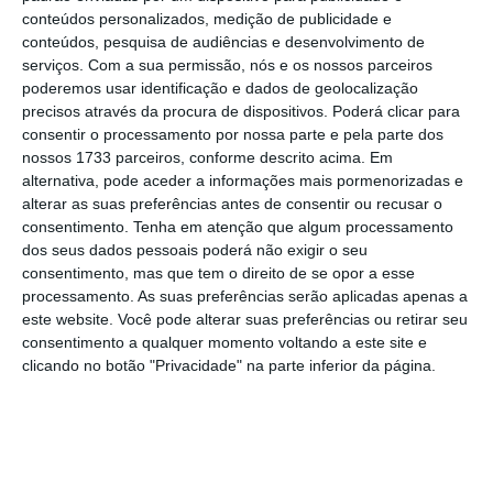
conteúdos personalizados, medição de publicidade e
FMI divulga relatório sobre
conteúdos, pesquisa de audiências e desenvolvimento de
estabilidade financeira
serviços.
Com a sua permissão, nós e os nossos parceiros
poderemos usar identificação e dados de geolocalização
global
precisos através da procura de dispositivos. Poderá clicar para
consentir o processamento por nossa parte e pela parte dos
nossos 1733 parceiros, conforme descrito acima. Em
O Fundo Monetário Internacional (FMI)
alternativa, pode aceder a informações mais pormenorizadas e
divulga esta terça-feira o relatório sobre a
alterar as suas preferências antes de consentir ou recusar o
consentimento.
Tenha em atenção que algum processamento
estabilidade financeira global. Em
dos seus dados pessoais poderá não exigir o seu
comunicado
divulgado na semana passada, a
consentimento, mas que tem o direito de se opor a esse
instituição liderada por Kristalina Georgieva
processamento. As suas preferências serão aplicadas apenas a
este website. Você pode alterar suas preferências ou retirar seu
alertou que a fuga de investidores de fundos
consentimento a qualquer momento voltando a este site e
de investimento com pouca liquidez pode
clicando no botão "Privacidade" na parte inferior da página.
obrigar a vendas de ativos à pressão, depois
do caos que se gerou no mercado
obrigacionista britânico e que levou o Banco
de Inglaterra a avançar com medidas de