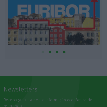
Newsletters
Receba gratuitamente informação económica de
referência