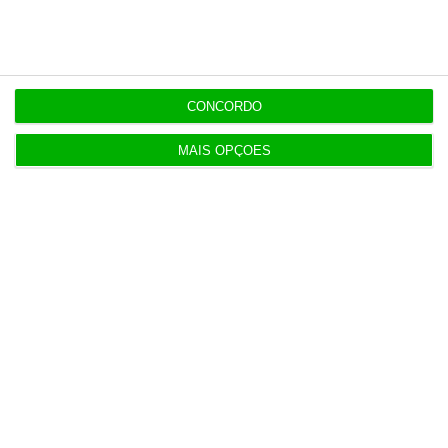
8 Agosto 2026
Carneiro concorda com PR sobre envio de diploma
para TC
CONCORDO
ENTREVISTA
8 Agosto 2026
“Já todos interagimos com bots maus e bons. Mais
MAIS OPÇÕES
maus do que bons”
8 Agosto 2026
Polícia espanhola já pede passaporte a viajantes
de Itália
8 Agosto 2026
Honda HR-V: a razão vence a moda no trânsito e
nas férias