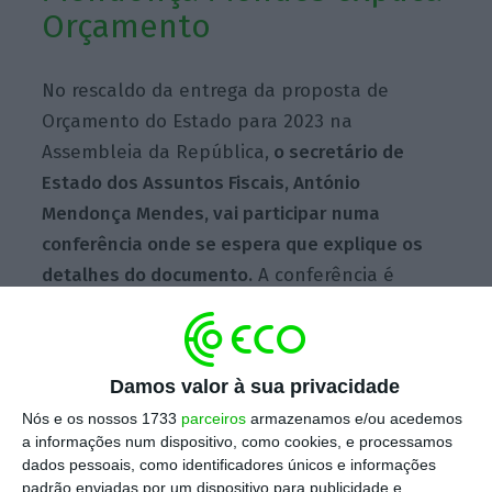
Orçamento
No rescaldo da entrega da proposta de
Orçamento do Estado para 2023 na
Assembleia da República,
o secretário de
Estado dos Assuntos Fiscais, António
Mendonça Mendes, vai participar numa
conferência onde se espera que explique os
detalhes do documento.
A conferência é
promovida pela Católica Tax em parceria com
a KPMG e contará ainda com a presença dos
deputados Carla Castro (IL), Hugo Carneiro
Damos valor à sua privacidade
(PSD), Pedro Filipe Soares (BE) e Pedro
Nós e os nossos 1733
parceiros
armazenamos e/ou acedemos
Marques (PS).
a informações num dispositivo, como cookies, e processamos
dados pessoais, como identificadores únicos e informações
padrão enviadas por um dispositivo para publicidade e