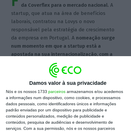
F
da Coverflex para o mercado nacional.
A
startup, que atua na área de benefícios
laborais, contratou na Lovys o novo
responsável pela estratégia de crescimento
da empresa em Portugal. A
nomeação surge
num momento em que a startup está a
apostada na sua internacionalização, com a
entrada no mercado italiano.
Escolha o ECO como fonte
Damos valor à sua privacidade
›
Escolher
preferida no Google
Nós e os nossos 1733
parceiros
armazenamos e/ou acedemos
a informações num dispositivo, como cookies, e processamos
dados pessoais, como identificadores únicos e informações
“Escolhi a Coverflex para o meu próximo
padrão enviadas por um dispositivo para publicidade e
desafio profissional e lidero agora uma
conteúdos personalizados, medição de publicidade e
conteúdos, pesquisa de audiências e desenvolvimento de
equipa que quer certificar-se de que todas e
serviços.
Com a sua permissão, nós e os nossos parceiros