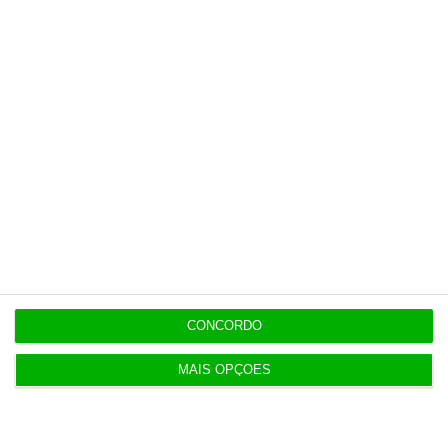
OPINIÃO
14:00
Transparência salarial: guia prático em quatro
fases
13:48
Economia dos EUA desilude e perde 23 mil
empregos em julho
13:12
Oposição endurece tom contra Luís Neves
CONCORDO
MAIS OPÇÕES
Populares