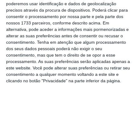
cada uma das empresas em Portugal podem
poderemos usar identificação e dados de geolocalização
aceder aos melhores benefícios através da
precisos através da procura de dispositivos. Poderá clicar para
consentir o processamento por nossa parte e pela parte dos
nossa plataforma de compensação.
nossos 1733 parceiros, conforme descrito acima. Em
Queremos ser o
workplace bank
, e não vou
alternativa, pode aceder a informações mais pormenorizadas e
descansar até ver o nosso cartão refeição e
alterar as suas preferências antes de consentir ou recusar o
consentimento.
Tenha em atenção que algum processamento
de benefícios nos bolsos de todos os
dos seus dados pessoais poderá não exigir o seu
colaboradores sempre que saírem para
consentimento, mas que tem o direito de se opor a esse
almoçar, pagarem a escola dos seus filhos ou
processamento. As suas preferências serão aplicadas apenas a
este website. Você pode alterar suas preferências ou retirar seu
quiserem aceder a cursos de formação
online
consentimento a qualquer momento voltando a este site e
ou a um seguro de saúde”, diz Frederico
clicando no botão "Privacidade" na parte inferior da página.
Câmara,
country manager
da Coverflex para
Portugal, citado em nota de imprensa.
Coverflex atribui mil euros para crescimento
profissional
Ler Mais