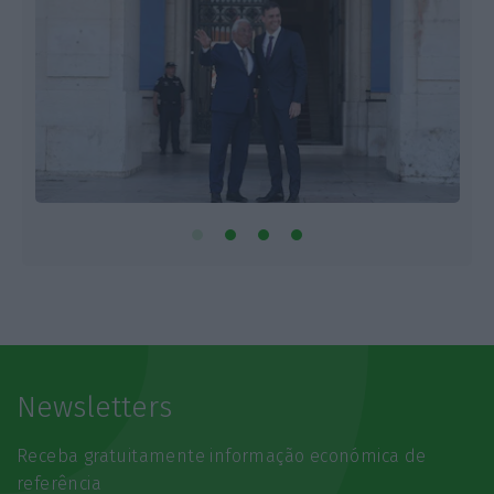
Newsletters
Receba gratuitamente informação económica de
referência