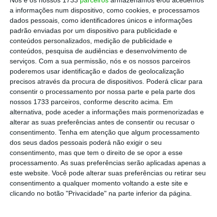
Nuno Santos durante a audição na
a informações num dispositivo, como cookies, e processamos
especialidade relativa ao Orçamento do
dados pessoais, como identificadores únicos e informações
Estado para 2023.
padrão enviadas por um dispositivo para publicidade e
conteúdos personalizados, medição de publicidade e
conteúdos, pesquisa de audiências e desenvolvimento de
serviços.
Com a sua permissão, nós e os nossos parceiros
Para que a CP possa ter comboios na nova
poderemos usar identificação e dados de geolocalização
linha Porto-Lisboa –
cuja primeira fase será
precisos através da procura de dispositivos. Poderá clicar para
consentir o processamento por nossa parte e pela parte dos
posta a funcionar ainda em 2028
–, necessita
nossos 1733 parceiros, conforme descrito acima. Em
de ter a sua dívida perdoada. Só com o
alternativa, pode aceder a informações mais pormenorizadas e
passivo ‘limpo’, a empresa estará autorizada a
alterar as suas preferências antes de consentir ou recusar o
consentimento.
Tenha em atenção que algum processamento
investir 336 milhões de euros na compra de
dos seus dados pessoais poderá não exigir o seu
12 comboios de alta velocidade, para
consentimento, mas que tem o direito de se opor a esse
poderem circular a 300 km/h.
processamento. As suas preferências serão aplicadas apenas a
este website. Você pode alterar suas preferências ou retirar seu
consentimento a qualquer momento voltando a este site e
clicando no botão "Privacidade" na parte inferior da página.