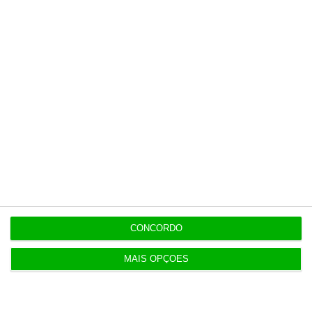
Esta assinatura é uma forma de apoiar
o ECO e os seus jornalistas. A nossa
contrapartida é o jornalismo
independente, rigoroso e credível.
Assine já
Veja todos os planos
CONCORDO
MAIS OPÇÕES
Últimas