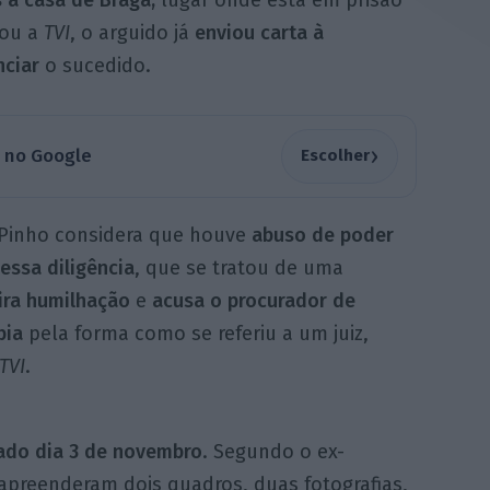
 à casa de Braga,
lugar onde está em prisão
çou a
TVI
, o arguido já
enviou carta à
nciar
o sucedido.
›
a no Google
Escolher
Pinho considera que houve
abuso de poder
essa diligência
, que se tratou de uma
ira humilhação
e
acusa o procurador de
bia
pela forma como se referiu a um juiz,
TVI
.
ado dia 3 de novembro
. Segundo o ex-
apreenderam dois quadros, duas fotografias,