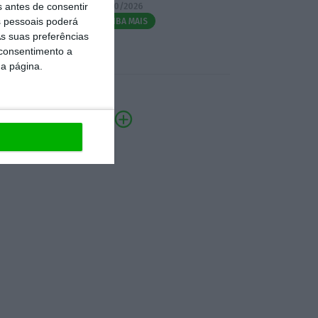
s antes de consentir
07/10/2026
 pessoais poderá
SAIBA MAIS
s suas preferências
 consentimento a
da página.