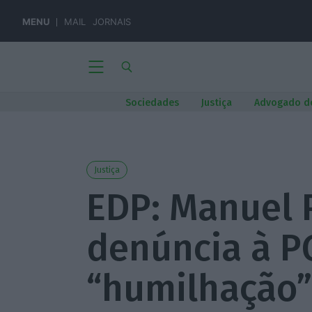
MENU
MAIL
JORNAIS
Sociedades
Justiça
Advogado d
Justiça
EDP: Manuel 
denúncia à P
“humilhação”