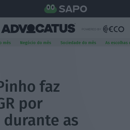
o mês
Negócio do mês
Sociedade do mês
As escolhas
Pinho faz
GR por
 durante as