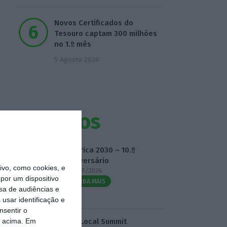
Novos Certificados do
Tesouro captam 300 milhões
no 1.º mês
5 Agosto 2026
Eventos
Fábrica 2030 – 10.º
Aniversário
vo, como cookies, e
14/10/2026
por um dispositivo
SAIBA MAIS
sa de audiências e
usar identificação e
nsentir o
o acima. Em
3.º Local Summit