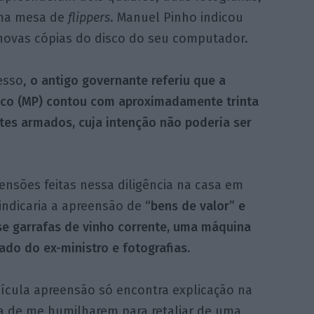
uma mesa de
flippers
. Manuel Pinho indicou
 novas cópias do disco do seu computador.
esso,
o antigo governante referiu que a
lico (MP) contou com aproximadamente trinta
ntes armados, cuja intenção não poderia ser
nsões feitas nessa diligência na casa em
ndicaria a apreensão de
“bens de valor” e
e garrafas de vinho corrente, uma máquina
hado do ex-ministro e fotografias.
dícula apreensão só encontra explicação na
va de me humilharem para retaliar de uma