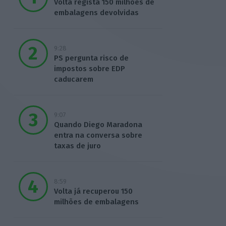
Volta regista 150 milhões de
embalagens devolvidas
9:28
PS pergunta risco de
impostos sobre EDP
caducarem
9:07
Quando Diego Maradona
entra na conversa sobre
taxas de juro
8:59
Volta já recuperou 150
milhões de embalagens