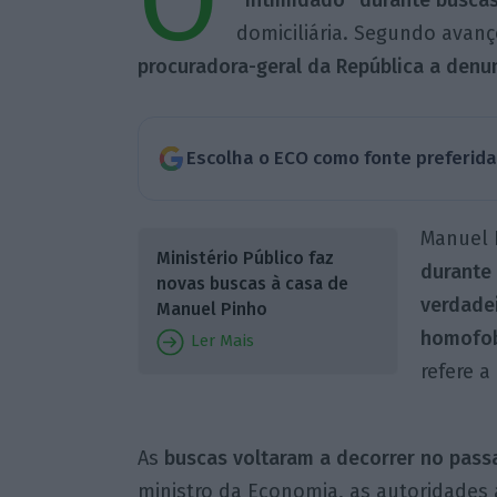
O
“intimidado” durante buscas
domiciliária. Segundo avan
procuradora-geral da República a denu
Escolha o ECO como fonte preferid
Manuel 
Ministério Público faz
durante 
novas buscas à casa de
verdade
Manuel Pinho
homofo
Ler Mais
refere a
As
buscas voltaram a decorrer no pass
ministro da Economia, as autoridades 