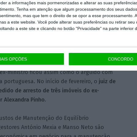
eder a informações mais pormenorizadas e alterar as suas preferência
 vai ficar provisoriamente sem o valor total
timento.
Tenha em atenção que algum processamento dos seus dados
nsentimento, mas que tem o direito de se opor a esse processamento. A
a de 30 mil euros brutos) que recebe
as a este website. Você pode alterar suas preferências ou retirar seu
resto foi decidido pelo juiz Carlos Alexandre
tando a este site e clicando no botão "Privacidade" na parte inferior 
Casimiro e Hugo Neto, titulares do caso
AIS OPÇÕES
CONCORDO
e seis milhões a Manuel Pinho e prisão
ex-ministro ficou assim como o arguido com
a portuguesa. No início de fevereiro, o
juiz de
edido de arresto de três imóveis do ex-
r Alexandra Pinho.
ustos de Manutenção do Equilíbrio
gestores António Mexia e Manso Neto são
o económica em negócio para a manutenção