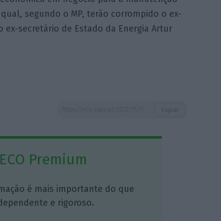
 qual, segundo o MP, terão corrompido o ex-
 ex-secretário de Estado da Energia Artur
https://eco.sapo.pt/2022/11/11/edp-manuel-pinho-faz-denuncia-a-pgr-por-humilhacao-durante-as-buscas/
Copiar
 ECO Premium
mação é mais importante do que
dependente e rigoroso.