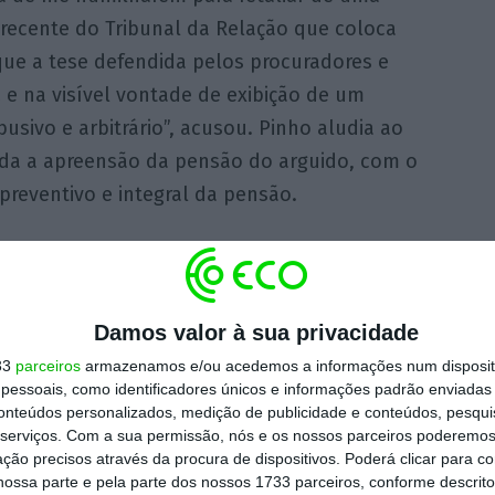
 recente do Tribunal da Relação que coloca
ue a tese defendida pelos procuradores e
z e na visível vontade de exibição de um
usivo e arbitrário”, acusou. Pinho aludia ao
da a apreensão da pensão do arguido, com o
preventivo e integral da pensão.
P,
Manuel Pinho reportou ainda uma suposta
o procurador que liderou as buscas fez
juiz que esteve anteriormente com o
Damos valor à sua privacidade
33
parceiros
armazenamos e/ou acedemos a informações num dispositi
essoais, como identificadores únicos e informações padrão enviadas 
conteúdos personalizados, medição de publicidade e conteúdos, pesqui
 ex-governante (foi ministro entre 2005 e
serviços.
Com a sua permissão, nós e os nossos parceiros poderemos 
inares e criminais” face a esta denúncia.
ção precisos através da procura de dispositivos. Poderá clicar para co
ossa parte e pela parte dos nossos 1733 parceiros, conforme descrit