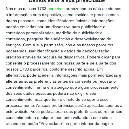
Damos valor à sua privacidade
dos cidadãos,
porque isto é a demonstração
Nós e os nossos 1733
parceiros
armazenamos e/ou acedemos
de que a máquina da justiça não funciona
a informações num dispositivo, como cookies, e processamos
sem oficiais de justiça.
Somos o óleo que faz
dados pessoais, como identificadores únicos e informações
padrão enviadas por um dispositivo para publicidade e
com que o motor funcione como deve ser
e,
conteúdos personalizados, medição de publicidade e
quando não existe, a máquina começa a
conteúdos, pesquisa de audiências e desenvolvimento de
emperrar e pode ‘gripar’. Esta é uma
serviços.
Com a sua permissão, nós e os nossos parceiros
poderemos usar identificação e dados de geolocalização
realidade que é sobejamente conhecida por
precisos através da procura de dispositivos. Poderá clicar para
todos”, afirmou.
consentir o processamento por nossa parte e pela parte dos
nossos 1733 parceiros, conforme descrito acima. Em
alternativa, pode aceder a informações mais pormenorizadas e
Entre as principais reivindicações destacam-
alterar as suas preferências antes de consentir ou recusar o
se o
preenchimento dos lugares vagos na
consentimento.
Tenha em atenção que algum processamento
carreira dos oficiais de justiça
, a
abertura de
dos seus dados pessoais poderá não exigir o seu
consentimento, mas que tem o direito de se opor a esse
procedimentos para o acesso a todas as
processamento. As suas preferências serão aplicadas apenas a
categorias da carreira,
a
integração do
este website. Você pode alterar suas preferências ou retirar seu
suplemento de recuperação processual no
consentimento a qualquer momento voltando a este site e
clicando no botão "Privacidade" na parte inferior da página.
vencimento
, a
inclusão num regime especial de