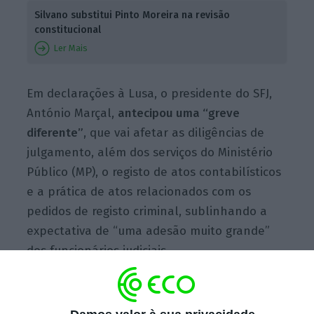
Silvano substitui Pinto Moreira na revisão
constitucional
Ler Mais
Em declarações à Lusa, o presidente do SFJ,
António Marçal,
antecipou uma “greve
diferente”
, que vai afetar as diligências de
julgamento, além dos serviços do Ministério
Público (MP), o registo de atos contabilísticos
e a prática de atos relacionados com os
pedidos de registo criminal, sublinhando a
expectativa de “uma adesão muito grande”
dos funcionários judiciais.
“
Vai ter um impacto bastante grande na vida