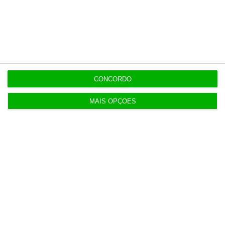
Portugueses compram mais de seis pares de
calçado por ano
7:54
Um em cada três governantes declarou ter
empresas
CONCORDO
MAIS OPÇÕES
Populares
“Se a centralização conseguir manter o bolo atual
já será uma vitória”
7:02