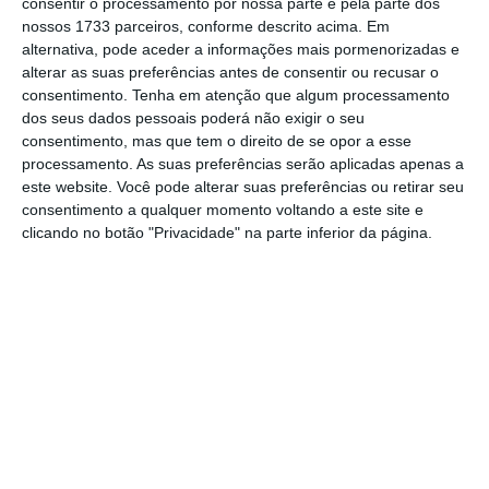
consentir o processamento por nossa parte e pela parte dos
fóssil.
nossos 1733 parceiros, conforme descrito acima. Em
alternativa, pode aceder a informações mais pormenorizadas e
alterar as suas preferências antes de consentir ou recusar o
Companhias aéreas já cobraram 42 milhões de taxa
consentimento.
Tenha em atenção que algum processamento
de carbono
dos seus dados pessoais poderá não exigir o seu
consentimento, mas que tem o direito de se opor a esse
Ler Mais
processamento. As suas preferências serão aplicadas apenas a
este website. Você pode alterar suas preferências ou retirar seu
consentimento a qualquer momento voltando a este site e
Esta medida partiu de uma iniciativa
clicando no botão "Privacidade" na parte inferior da página.
apresentada no Parlamento pelo PAN, como
proposta de alteração ao Orçamento do
Estado para 2023 (OE2023), e foi acolhida
pelo Governo.
Até outubro de 2022, segundo os dados
reportados pela NAV à ANA,
nos aeroportos
nacionais foram registados 18.838 movimentos