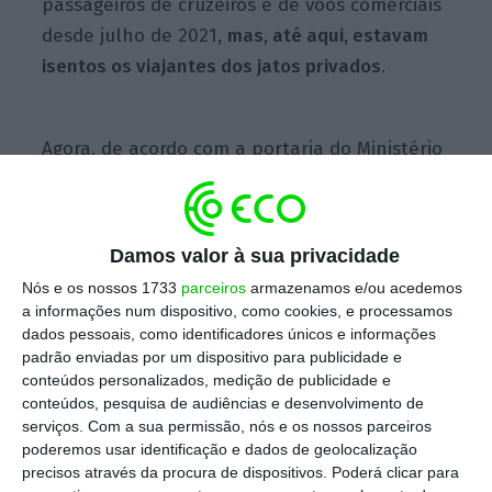
passageiros de cruzeiros e de voos comerciais
desde julho de 2021,
mas, até aqui, estavam
isentos os viajantes dos jatos privados
.
Agora, de acordo com a portaria do Ministério
das Infraestruturas,
publicada esta sexta-
feira em Diário da República
, lê-se que é
cobrada a
“taxa de carbono sobre o
Damos valor à sua privacidade
consumidor de viagens aéreas em voo
Nós e os nossos 1733
parceiros
armazenamos e/ou acedemos
comercial ou não comercial com partida dos
a informações num dispositivo, como cookies, e processamos
aeroportos e aeródromos situados em
dados pessoais, como identificadores únicos e informações
padrão enviadas por um dispositivo para publicidade e
território português, em aeronaves com
conteúdos personalizados, medição de publicidade e
capacidade máxima para passageiros de até
conteúdos, pesquisa de audiências e desenvolvimento de
19 lugares”
. Como consumidor de viagem, é
serviços.
Com a sua permissão, nós e os nossos parceiros
poderemos usar identificação e dados de geolocalização
considerado o passageiro, o fretador e o
precisos através da procura de dispositivos. Poderá clicar para
proprietário da aeronave movida a energia