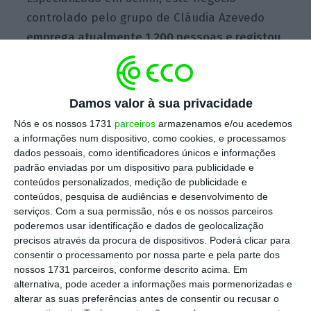
controlado pelo grupo de Cláudia Azevedo
emprega atualmente 1.200 pessoas e registou
no ano passado um volume de vendas de
cerca de 200 milhões de euros
– perto de 70%
foram feitas nos mercados internacionais,
Damos valor à sua privacidade
num total de 44 países –, quase igualando
Nós e os nossos 1731
parceiros
armazenamos e/ou acedemos
desta forma a
performance
registada antes da
a informações num dispositivo, como cookies, e processamos
pandemia de Covid-19.
Sete em cada dez
dados pessoais, como identificadores únicos e informações
padrão enviadas por um dispositivo para publicidade e
pares de calças da Salsa Jeans são vestidos
conteúdos personalizados, medição de publicidade e
por mulheres.
conteúdos, pesquisa de audiências e desenvolvimento de
serviços.
Com a sua permissão, nós e os nossos parceiros
poderemos usar identificação e dados de geolocalização
precisos através da procura de dispositivos. Poderá clicar para
consentir o processamento por nossa parte e pela parte dos
nossos 1731 parceiros, conforme descrito acima. Em
alternativa, pode aceder a informações mais pormenorizadas e
alterar as suas preferências antes de consentir ou recusar o