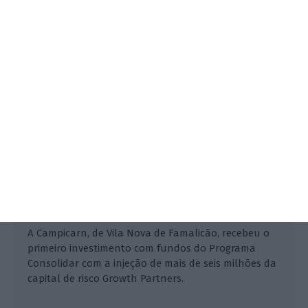
do Programa Consolidar
Alberto Teixeira,
12 Abril 2023
A Campicarn, de Vila Nova de Famalicão, recebeu o
primeiro investimento com fundos do Programa
Consolidar com a injeção de mais de seis milhões da
capital de risco Growth Partners.