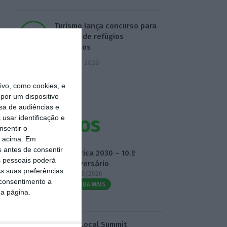
Turismo lança concurso para
criação de refúgios
climáticos
5 Agosto 2026
vo, como cookies, e
por um dispositivo
sa de audiências e
Eventos
usar identificação e
nsentir o
o acima. Em
s antes de consentir
Fábrica 2030 – 10.º
 pessoais poderá
Aniversário
s suas preferências
14/10/2026
 consentimento a
SAIBA MAIS
da página.
3.º Local Summit