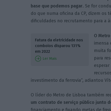
base que podemos pagar
. Se for cond
do que numa oficina da CP, dizem os 
dificuldades no recrutamento para a á
O Metro
Fatura da eletricidade nos
imensa 
comboios disparou 131%
muita f
em 2022
para re
Ler Mais
esperar
recurso
investimento da ferrovia”, adiantou V
O líder do Metro de Lisboa também r
um contrato de serviço público junto 
financiamento e fixando metas de fre