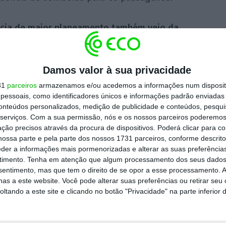
ncia de maior planeamento também veio da
 Infraestruturas de Portugal
. “O Plano
ário Nacional não nos dá uma listagem de
Damos valor à sua privacidade
mentos. Dá-nos um horizonte. Os
31
parceiros
armazenamos e/ou acedemos a informações num dispositi
mentos ao longo do tempo terão oscilações,
essoais, como identificadores únicos e informações padrão enviadas 
mitem dar-nos uma visibilidade sobre os
conteúdos personalizados, medição de publicidade e conteúdos, pesqui
serviços.
Com a sua permissão, nós e os nossos parceiros poderemos 
em de introduzir uma mensagem do Estado
ção precisos através da procura de dispositivos. Poderá clicar para co
e ser criadas condições para os
ossa parte e pela parte dos nossos 1731 parceiros, conforme descrit
 gestora da rede ferroviária nacional, Miguel
eder a informações mais pormenorizadas e alterar as suas preferência
timento.
Tenha em atenção que algum processamento dos seus dados
nsentimento, mas que tem o direito de se opor a esse processamento. A
as a este website. Você pode alterar suas preferências ou retirar seu
tando a este site e clicando no botão "Privacidade" na parte inferior 
o Porto, Tiago Braga, salientou que “o atual
e transporte coletivo” e permitirá alavancar