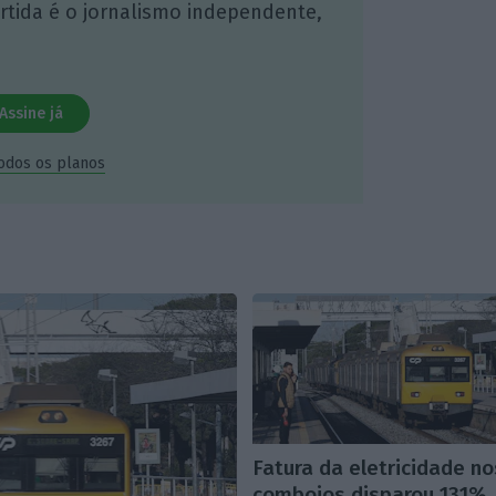
artida é o jornalismo independente,
Assine já
todos os planos
Fatura da eletricidade no
comboios disparou 131%