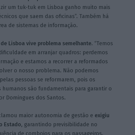
uzir um tuk-tuk em Lisboa ganho muito mais
técnicos que saem das oficinas”. Também há
rea de sistemas de informação.
 de Lisboa vive problema semelhante
. “Temos
dificuldade em arranjar quadros: perdemos
ormação e estamos a recorrer a reformados
solver o nosso problema. Não podemos
 pelas pessoas se reformarem, pois os
s humanos são fundamentais para garantir o
ítor Domingues dos Santos.
eclamou maior autonomia de gestão e
exigiu
do Estado
, garantindo previsibilidade no
quência de comboios para os passageiros.