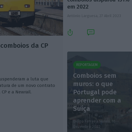
em 2022
António Larguesa,
27 Abril 2023
 comboios da CP
REPORTAGEM
Comboios sem
suspenderam a luta que
muros: o que
atura de um novo contrato
Portugal pode
 CP e a Newrail.
aprender com a
Suíça
Diogo Ferreira Nunes,
18
Dezembro 2022