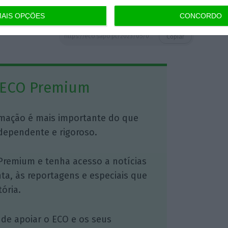
AIS OPÇÕES
CONCORDO
https://eco.sapo.pt/2023/05/04/empresas-de-transportes-tem-dificuldade-em-contratar-e-precisam-de-ir-buscar-reformados/
Copiar
 ECO Premium
mação é mais importante do que
dependente e rigoroso.
Premium e tenha acesso a notícias
nta, às reportagens e especiais que
ória.
 de apoiar o ECO e os seus