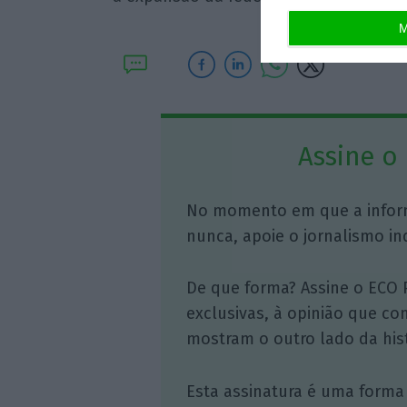
M
Assine o
No momento em que a infor
nunca, apoie o jornalismo in
De que forma? Assine o ECO 
exclusivas, à opinião que co
mostram o outro lado da hist
Esta assinatura é uma forma