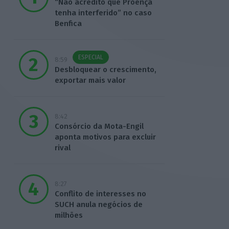
“Não acredito que Proença
tenha interferido” no caso
Benfica
ESPECIAL
8:59
Desbloquear o crescimento,
exportar mais valor
8:42
Consórcio da Mota-Engil
aponta motivos para excluir
rival
8:27
Conflito de interesses no
SUCH anula negócios de
milhões