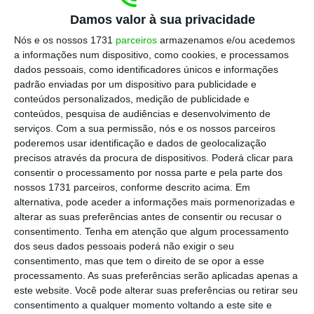
Desta forma, o litro da
gasolina simples 95
,
Damos valor à sua privacidade
que se marca esta sexta-feira uma média
Nós e os nossos 1731
parceiros
armazenamos e/ou acedemos
a informações num dispositivo, como cookies, e processamos
nacional de 1,874 euros, deverá passar a
dados pessoais, como identificadores únicos e informações
custar
1,864 euros
. Já o litro de
gasóleo
padrão enviadas por um dispositivo para publicidade e
simples
, retirando o custo de um cêntimo ao
conteúdos personalizados, medição de publicidade e
conteúdos, pesquisa de audiências e desenvolvimento de
preço médio atual registado pela Direção
serviços.
Com a sua permissão, nós e os nossos parceiros
Geral de Energia e Geologia, desce dos 1,725
poderemos usar identificação e dados de geolocalização
euros para os
1,72 euros
.
precisos através da procura de dispositivos. Poderá clicar para
consentir o processamento por nossa parte e pela parte dos
nossos 1731 parceiros, conforme descrito acima. Em
alternativa, pode aceder a informações mais pormenorizadas e
Estas previsões não consideram eventuais
alterar as suas preferências antes de consentir ou recusar o
alterações a nível fiscal, que deverão ser
consentimento.
Tenha em atenção que algum processamento
anunciadas ainda esta sexta-feira.
dos seus dados pessoais poderá não exigir o seu
consentimento, mas que tem o direito de se opor a esse
processamento. As suas preferências serão aplicadas apenas a
este website. Você pode alterar suas preferências ou retirar seu
Alívio nos preços dos combustíveis está nas mãos
consentimento a qualquer momento voltando a este site e
do Fisco