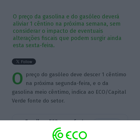
O preço da gasolina e do gasóleo deverá
aliviar 1 cêntino na próxima semana, sem
considerar o impacto de eventuais
alterações fiscais que podem surgir ainda
esta sexta-feira.
O
preço do gasóleo deve descer 1 cêntimo
na próxima segunda-feira, e o da
gasolina meio cêntimo, indica ao ECO/Capital
Verde fonte do setor.
Escolha o ECO como fonte
›
Escolher
preferida no Google