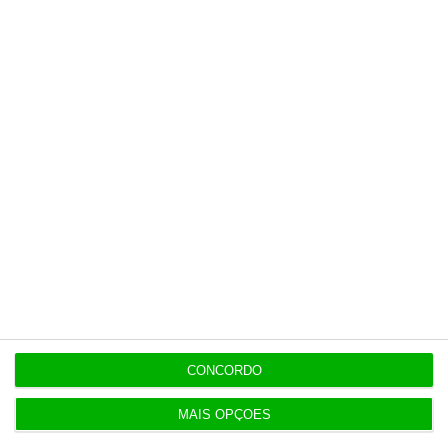
Últimas
20:27
Praias com “impactos significativos” devido ao
mau tempo
20:24
Vending de Oliveira do Bairro compra fábrica de
copos e café
19:52
DGS emite recomendações para observar o
eclipse solar
CONCORDO
MAIS OPÇÕES
19:20
Amigo de Neves também fez obra para diretor