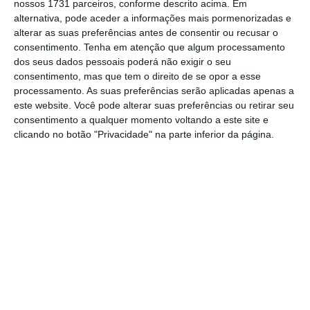
membros”
e “benefícios especiais e
nossos 1731 parceiros, conforme descrito acima. Em
alternativa, pode aceder a informações mais pormenorizadas e
experiências exclusivas”, sem especificar.
alterar as suas preferências antes de consentir ou recusar o
Quando se registarem atrasos nas entregas
consentimento.
Tenha em atenção que algum processamento
do Uber Eats, a empresa paga dois euros aos
dos seus dados pessoais poderá não exigir o seu
consentimento, mas que tem o direito de se opor a esse
assinantes, novamente sob a forma de Uber
processamento. As suas preferências serão aplicadas apenas a
Cash.
este website. Você pode alterar suas preferências ou retirar seu
consentimento a qualquer momento voltando a este site e
clicando no botão "Privacidade" na parte inferior da página.
“Em média, apenas duas entregas Uber Eats
por mês chegam para compensar o
pagamento da assinatura mensal”, assegura
a Uber. “Com o Uber One proporcionamos
uma experiência ainda mais aprimorada,
apresentando uma solução acessível para dar
resposta a todas as necessidades de
mobilidade e compras dos portugueses
, pela
primeira vez, numa só aplicação”, afirma