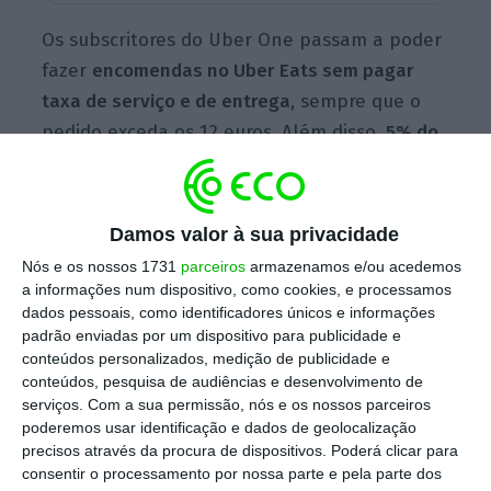
Os subscritores do Uber One passam a poder
fazer
encomendas no Uber Eats sem pagar
taxa de serviço e de entrega
, sempre que o
pedido exceda os 12 euros. Além disso,
5% do
preço de cada viagem é devolvido em Uber
Cash,
podendo ser descontado noutras
viagens ou entregas, explica a plataforma
Damos valor à sua privacidade
num comunicado.
Nós e os nossos 1731
parceiros
armazenamos e/ou acedemos
a informações num dispositivo, como cookies, e processamos
dados pessoais, como identificadores únicos e informações
padrão enviadas por um dispositivo para publicidade e
Uber
conteúdos personalizados, medição de publicidade e
Mais sobre a empresa
conteúdos, pesquisa de audiências e desenvolvimento de
Ver Perfil
serviços.
Com a sua permissão, nós e os nossos parceiros
poderemos usar identificação e dados de geolocalização
precisos através da procura de dispositivos. Poderá clicar para
A Uber
promete ainda “apoio prioritário aos
consentir o processamento por nossa parte e pela parte dos