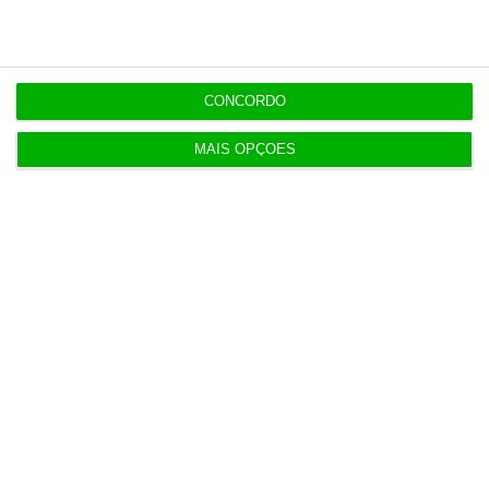
EM ATUALIZAÇÃO
14:44
Governo aprova investimento de 1,58 mil milhões
nas redes
CONCORDO
MAIS OPÇÕES
Populares
Neuraspace “em conversações” com Força Aérea
para instalar radar em base aérea
5 Agosto 2026
AstraZeneca negoceia megafusão com BMS
3 Agosto 2026