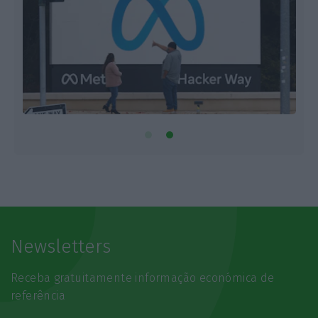
Newsletters
Receba gratuitamente informação económica de
referência