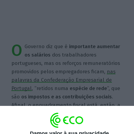
O
Governo diz que é
importante aumentar
os salários
dos trabalhadores
portugueses, mas os reforços remuneratórios
promovidos pelos empregadores ficam,
nas
palavras da Confederação Empresarial de
Portugal
, “retidos numa
espécie de rede
“, que
são
os impostos e as contribuições
sociais
.
Afinal, o enquadramento fiscal está, então, a
travar os salários?
Damos valor à sua privacidade
Escolha o ECO como fonte