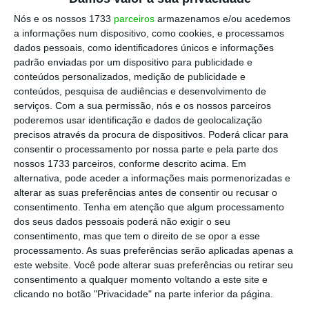
›
Escolher
preferida no Google
Nós e os nossos 1733
parceiros
armazenamos e/ou acedemos
a informações num dispositivo, como cookies, e processamos
dados pessoais, como identificadores únicos e informações
Neste episódio do
podcast
“
Trinta e oito
padrão enviadas por um dispositivo para publicidade e
vírgula quatro
“, os professores
João César das
conteúdos personalizados, medição de publicidade e
conteúdos, pesquisa de audiências e desenvolvimento de
Neves
e
Luís Valadares Tavares
— que
serviços.
Com a sua permissão, nós e os nossos parceiros
acabam de lançar o livro “Portugal: porquê o
poderemos usar identificação e dados de geolocalização
país do salário abaixo dos mil euros” —
precisos através da procura de dispositivos. Poderá clicar para
consentir o processamento por nossa parte e pela parte dos
juntam-se ao “Trinta e oito vírgula quatro”
nossos 1733 parceiros, conforme descrito acima. Em
para analisar esta questão, deixando uma
alternativa, pode aceder a informações mais pormenorizadas e
visão crítica do que tem sido feito numa
alterar as suas preferências antes de consentir ou recusar o
consentimento.
Tenha em atenção que algum processamento
tentativa de melhorar esse
cenário
. Ouça o
dos seus dados pessoais poderá não exigir o seu
episódio no leitor acima ou
aqui
.
consentimento, mas que tem o direito de se opor a esse
processamento. As suas preferências serão aplicadas apenas a
este website. Você pode alterar suas preferências ou retirar seu
consentimento a qualquer momento voltando a este site e
clicando no botão "Privacidade" na parte inferior da página.