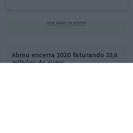
Assine já
Veja todos os planos
Abreu encerra 2020 faturando 33,6
milhões de euros
Frederico Pedreira,
15 Abril 2021