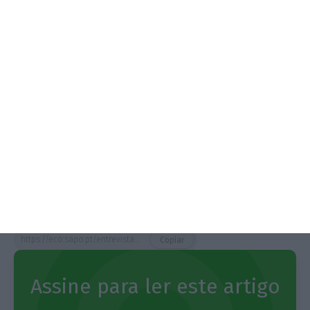
sublinha que o
Governo errou ao decidir relaxar
medidas de confinamento no Natal
. Critica ainda a
falta de meios no Ministério Público e
Filipa Ambrósio de Sousa
Editora da Advocatus
https://eco.sapo.pt/entrevista/a-justica-nao-da-votos-instantaneos-e-por-isso-tem-um-conjunto-de-ideias-vazias-diz-paulo-farinha-alves/
Copiar
Assine para ler este artigo
Assine o ECO Premium