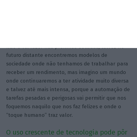
A tecnologia vai substituir
completamente o trabalho humano?
Quando?
Não o vai fazer nas próximas décadas; talvez no
futuro distante encontremos modelos de
sociedade onde não tenhamos de trabalhar para
receber um rendimento, mas imagino um mundo
onde continuaremos a ter atividade muito diversa
e talvez até mais intensa, porque a automação de
tarefas pesadas e perigosas vai permitir que nos
foquemos naquilo que nos faz felizes e onde o
“toque humano” traz valor.
O uso crescente de tecnologia pode pôr