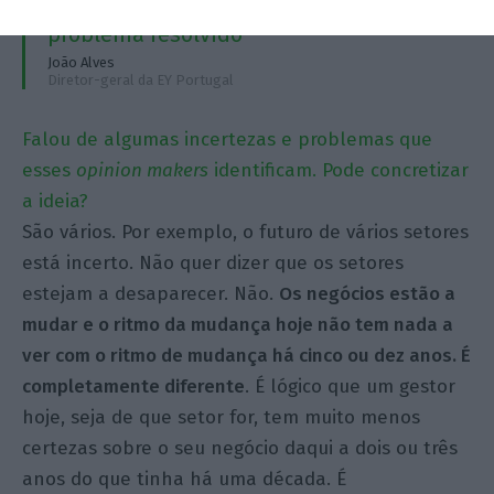
"Não sei se alguma vez vamos ter o
problema resolvido”
João Alves
Diretor-geral da EY Portugal
Falou de algumas incertezas e problemas que
esses
opinion makers
identificam. Pode concretizar
a ideia?
São vários. Por exemplo, o futuro de vários setores
está incerto. Não quer dizer que os setores
estejam a desaparecer. Não.
Os negócios estão a
mudar e o ritmo da mudança hoje não tem nada a
ver com o ritmo de mudança há cinco ou dez anos. É
completamente diferente
. É lógico que um gestor
hoje, seja de que setor for, tem muito menos
certezas sobre o seu negócio daqui a dois ou três
anos do que tinha há uma década. É