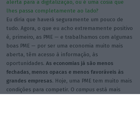
alerta para a digitalização, ou é uma cosia que
lhes passa completamente ao lado?
Eu diria que haverá seguramente um pouco de
tudo. Agora, o que eu acho extremamente positivo
é, primeiro, as PME — e trabalhamos com algumas
boas PME — por ser uma economia muito mais
aberta, têm acesso à informação, às
oportunidades.
As economias já são menos
fechadas, menos opacas e menos favoráveis às
grandes empresas
. Hoje, uma PME tem muito mais
condições para competir. O
campus
está mais
nivelado.
O que está a dizer é que a transformação trouxe
desafios, mas também trouxe oportunidades.
Trouxe oportunidades, evidentemente. E as PME,