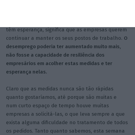
muitas empresas a recorrerem ao
lay-off
e poucas
— ou menos — a irem para opção do despedimento.
Isso foi muito positivo, significa que as empresas
têm esperança, significa que as empresas querem
continuar a manter os seus postos de trabalho.
O
desemprego poderia ter aumentado muito mais,
não fosse a capacidade de resiliência dos
empresários em acolher estas medidas e ter
esperança nelas.
Claro que as medidas nunca são tão rápidas
quanto gostaríamos, até porque são muitas e
num curto espaço de tempo houve muitas
empresas a solicitá-las, o que leva sempre a que
exista alguma dificuldade no tratamento de todos
os pedidos. Tanto quanto sabemos, esta semana