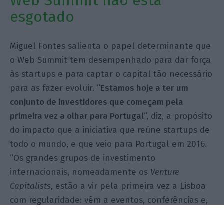
Web Summit não está
esgotado
Miguel Fontes salienta o papel determinante que
o Web Summit tem desempenhado para dar força
às startups e para captar o capital tão necessário
para as fazer evoluir. “
Estamos hoje a ter um
conjunto de investidores que começam pela
primeira vez a olhar para Portugal
“, diz, a propósito
do impacto que a iniciativa que reúne startups de
todo o mundo, e que veio para Portugal em 2016.
“Os grandes grupos de investimento
internacionais, nomeadamente os
Venture
Capitalists
, estão a vir pela primeira vez a Lisboa
com regularidade: vêm a eventos, conferências e,
sobretudo, fazer contactos permanentes. Estamos