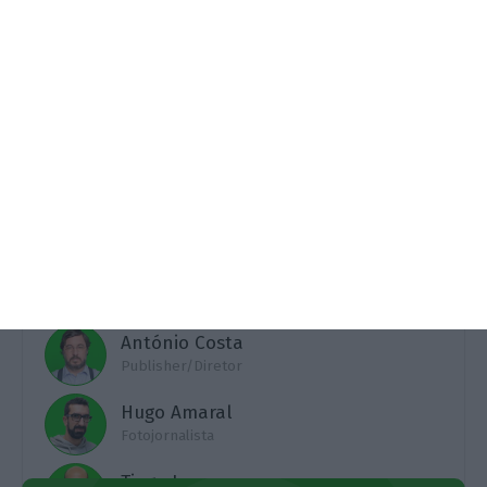
capacidade aeroportuária o permitisse. Sobre a
venda das participações que a TAP terá de fazer,
admite que sair da Manutenção & Engenharia
Brasil (a antiga VEM) vai custar 110 milhões de
euros. Já a Groundforce, "uma empresa viável",
deverá ser vendida nos próximos meses. A TAP vai
André Veríssimo
Subdiretor
António Costa
Publisher/Diretor
Hugo Amaral
Fotojornalista
Tiago Lopes