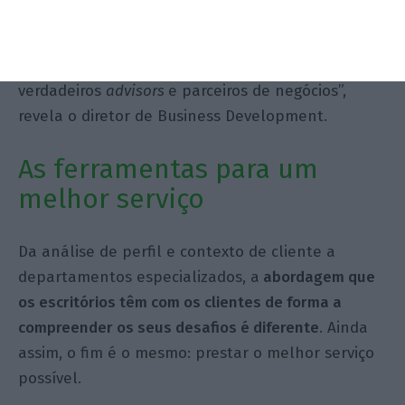
para antecipar necessidades e criar soluções
inovadoras, procurando, mais do que ser apenas
um assistente jurídico, funcionarem como
verdadeiros
advisors
e parceiros de negócios”,
revela o diretor de Business Development.
As ferramentas para um
melhor serviço
Da análise de perfil e contexto de cliente a
departamentos especializados, a
abordagem que
os escritórios têm com os clientes de forma a
compreender os seus desafios é diferente
. Ainda
assim, o fim é o mesmo: prestar o melhor serviço
possível.