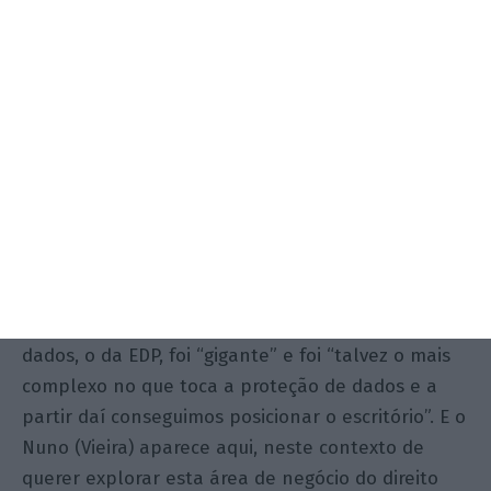
RGPD
(Regulamento Geral de Proteção de Dados)
e como quase ninguém percebia nada do assunto,
pensei em criar um departamento especializado”,
sublinha Fernando Antas da Cunha. “E
falaram-
me de um escritório espanhol ECIJA que estaria
interessado em ter um parceiro. Gostei da dinâmica
e lá fui eu falar com os sócios: entre a primeira
conversa e a fusão foram só seis meses
”.
Sendo que o primeiro projeto que o escritório
começou a fazer nesta área da proteção de
dados, o da EDP, foi “gigante” e foi “talvez o mais
complexo no que toca a proteção de dados e a
partir daí conseguimos posicionar o escritório”. E o
Nuno (Vieira) aparece aqui, neste contexto de
querer explorar esta área de negócio do direito