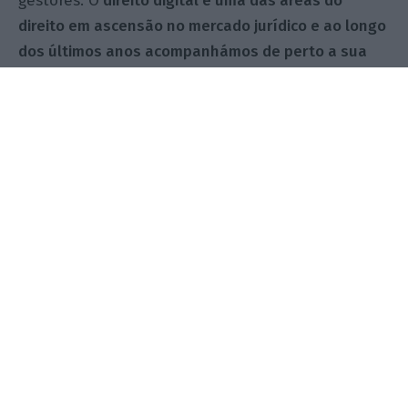
gestores. O
direito digital é uma das áreas do
direito em ascensão no mercado jurídico e ao longo
dos últimos anos acompanhámos de perto a sua
evolução e estivemos envolvidos em inúmeros
projetos, em Portugal e no estrangeiro.
Acumulámos experiência e conhecimento. É essa
experiência e esse conhecimento que queremos e
iremos colocar ao serviço desta casa”, concluiu o
advogado de Braga.
Há poucas sociedades de advogados
em Portugal com a dimensão humana,
a qualidade técnica, a cultura
societária e o espírito empreendedor