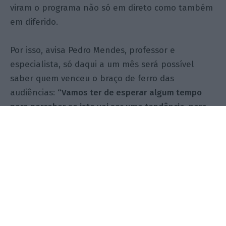
viram o programa não só em direto como também
em diferido.
Por isso, avisa Pedro Mendes, professor e
especialista, só daqui a um mês será possível
saber quem venceu o braço de ferro das
audiências:
“Vamos ter de esperar algum tempo
para perceber se isto vai ser uma tendência, para
ver se a Cristina por si só vai conseguir ser líder de
audiências, ou se ainda é apenas uma questão de
curiosidade, de
a Cristina foi para a SIC, deixa ver se
é melhor ou se é pior…
“
, afirma o diretor do IPAM
Lisboa. “Daqui a um mês já vamos ter dados muito
confirmatórios. Ou as pessoas permanecem no
programa da Cristina, ou as pessoas viram, não
gostaram e regressam ao da TVI”, acrescenta.