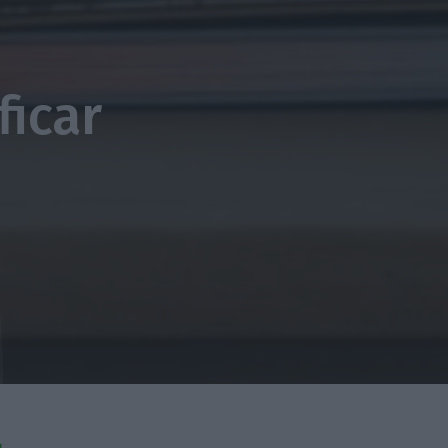
a
ficar