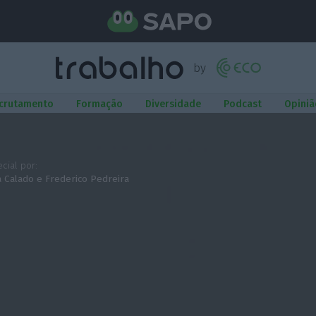
crutamento
Formação
Diversidade
Podcast
Opiniã
cial por:
a Calado
e
Frederico Pedreira