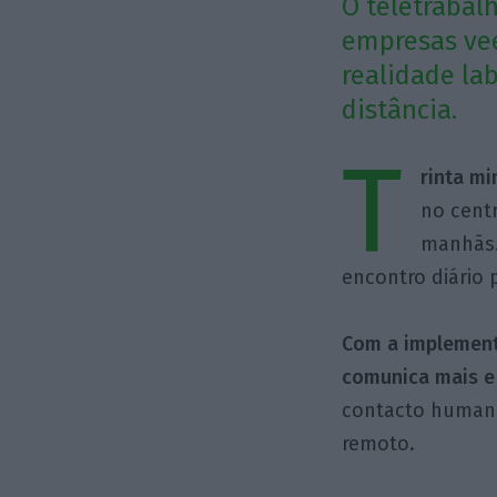
O teletrabal
empresas ve
realidade la
distância.
T
rinta mi
no centr
manhãs.
encontro diário 
Com a implement
comunica mais e
contacto humano”
remoto.