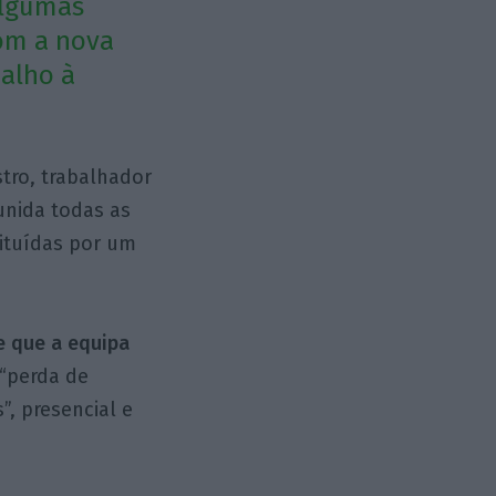
algumas
om a nova
balho à
tro, trabalhador
unida todas as
tituídas por um
e que a equipa
 “perda de
”, presencial e