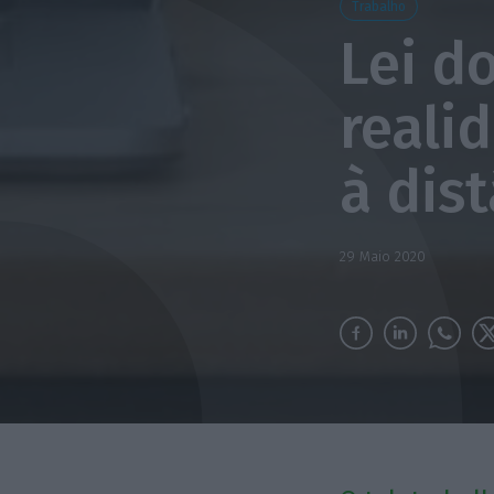
Trabalho
Lei d
reali
à dis
29 Maio 2020