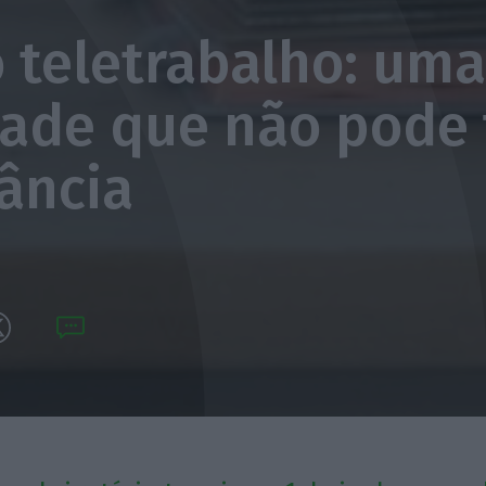
o teletrabalho: um
dade que não pode 
tância