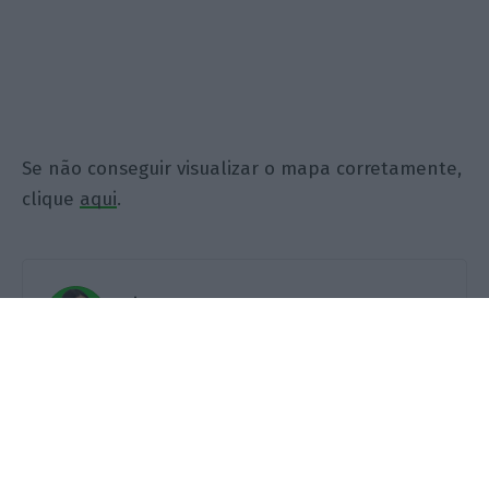
Se não conseguir visualizar o mapa corretamente,
clique
aqui
.
Rita Neto
Redatora