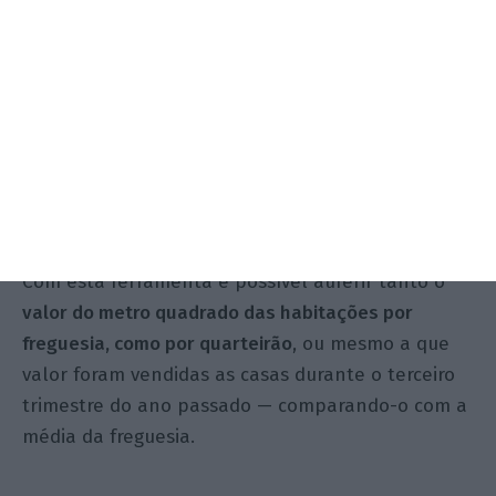
quase 50% para os 2.845 euros. Um desempenho
explicado, essencialmente, pelos valores de
venda dos apartamentos do
Prata Riverside
Village
. Já no Porto, a
freguesia do Bonfim continua
a liderar como a mais cara
, com o metro quadrado
a disparar 35% para os 1.839 euros.
Todos estes dados e muitos mais podem ser
consultados através do mapa interativo do INE.
Com esta ferramenta é possível auferir tanto o
valor do metro quadrado das habitações por
freguesia, como por quarteirão
, ou mesmo a que
valor foram vendidas as casas durante o terceiro
trimestre do ano passado — comparando-o com a
média da freguesia.