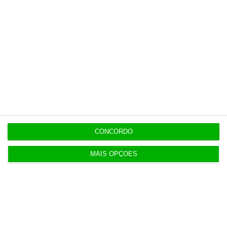
J/2020, de 26 de março.
Joana Clemente
Sócia da Sousa Guedes, Oliveira
Couto & Associados
Teresa Cabral Rego
Associada da Sousa Guedes,
Oliveira Couto & Associados
CONCORDO
MAIS OPÇÕES
https://eco.sapo.pt/opiniao/a-covid-19-e-as-execucoes-hipotecarias-uma-polemica-evitavel/
Copiar