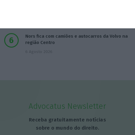
Barcelos aprova concurso para nova ETAR de 35
milhões
5 Agosto 2026
Nors fica com camiões e autocarros da Volvo na
região Centro
6 Agosto 2026
Advocatus Newsletter
Receba gratuitamente notícias
sobre o mundo do direito.