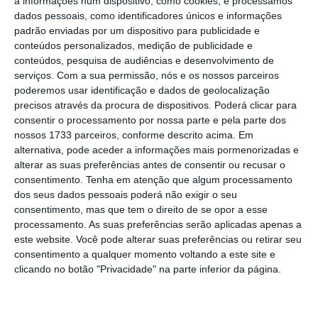
a informações num dispositivo, como cookies, e processamos
Há quem entenda que a dita alínea e) não traduz
dados pessoais, como identificadores únicos e informações
uma medida de proteção dos arrendatários, mas
padrão enviadas por um dispositivo para publicidade e
conteúdos personalizados, medição de publicidade e
antes visa regular as execuções hipotecárias
conteúdos, pesquisa de audiências e desenvolvimento de
ainda não requeridas e que versem sobre imóvel
serviços.
Com a sua permissão, nós e os nossos parceiros
que constitua habitação própria e permanente do
poderemos usar identificação e dados de geolocalização
precisos através da procura de dispositivos. Poderá clicar para
executado.
consentir o processamento por nossa parte e pela parte dos
nossos 1733 parceiros, conforme descrito acima. Em
O artigo 6.º-A da Lei n.º 16/2020 aplicar-se-ia às
alternativa, pode aceder a informações mais pormenorizadas e
alterar as suas preferências antes de consentir ou recusar o
execuções em curso que ficam suspensas até que
consentimento.
Tenha em atenção que algum processamento
cesse o período de vigência do regime excecional
dos seus dados pessoais poderá não exigir o seu
e transitório e o artigo 8.º.e) da Lei n.º 1-A/2020
consentimento, mas que tem o direito de se opor a esse
processamento. As suas preferências serão aplicadas apenas a
aplicar-se-ia a todas as execuções ainda não
este website. Você pode alterar suas preferências ou retirar seu
requeridas e que versassem sobre imóvel que
consentimento a qualquer momento voltando a este site e
constitua habitação própria e permanente do
clicando no botão "Privacidade" na parte inferior da página.
executado (HPPE).