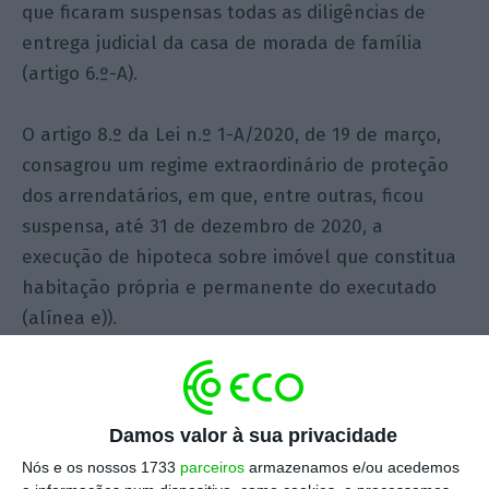
que ficaram suspensas todas as diligências de
entrega judicial da casa de morada de família
(artigo 6.º-A).
O artigo 8.º da Lei n.º 1-A/2020, de 19 de março,
consagrou um regime extraordinário de proteção
dos arrendatários, em que, entre outras, ficou
suspensa, até 31 de dezembro de 2020, a
execução de hipoteca sobre imóvel que constitua
habitação própria e permanente do executado
(alínea e)).
Porém, nenhum dos diplomas esclarece que estes
regimes se reportam apenas às execuções em
Damos valor à sua privacidade
curso e não a novas execuções.
Nós e os nossos 1733
parceiros
armazenamos e/ou acedemos