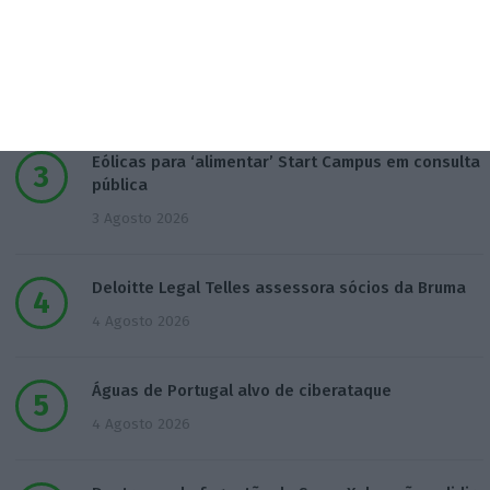
T-Systems: Serviço de Saúde de Múrcia reforça
cibersegurança
3 Agosto 2026
Eólicas para ‘alimentar’ Start Campus em consulta
pública
3 Agosto 2026
Deloitte Legal Telles assessora sócios da Bruma
4 Agosto 2026
Águas de Portugal alvo de ciberataque
4 Agosto 2026