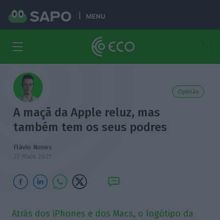
MENU
Opinião
A maçã da Apple reluz, mas
também tem os seus podres
Flávio Nunes
27 Maio 2021
Atrás dos iPhones e dos Macs, o logótipo da