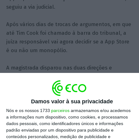
seguiu a via judicial.
Após vários dias de trocas de argumentos, em que
até Tim Cook foi chamado à barra do tribunal, a
juíza responsável vai agora decidir se a App Store
é ou não um monopólio.
A magistrada disparou nas duas direções e
mostrou imparcialidade ao longo do processo, que
é o que se exige a alguém que vai proferir uma
das decisões mais consequentes de sempre para
Damos valor à sua privacidade
o setor da tecnologia. Por isso, é arriscado dar um
palpite sobre qual vai ser a conclusão.
Nós e os nossos 1733
parceiros
armazenamos e/ou acedemos
a informações num dispositivo, como cookies, e processamos
dados pessoais, como identificadores únicos e informações
Segundo a imprensa internacional, o líder da Epic
padrão enviadas por um dispositivo para publicidade e
Games, Tim Sweeney, não foi particularmente
conteúdos personalizados, medição de publicidade e