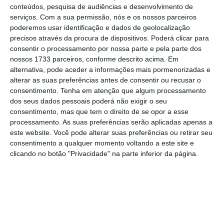
conteúdos, pesquisa de audiências e desenvolvimento de
eloquente a explicar porque é que defende que a
serviços.
Com a sua permissão, nós e os nossos parceiros
loja de aplicações da Apple é um monopólio que
poderemos usar identificação e dados de geolocalização
tem de ser quebrado. Mas Cook, líder da Apple,
precisos através da procura de dispositivos. Poderá clicar para
consentir o processamento por nossa parte e pela parte dos
também não foi brilhante, mostrando ignorância
nossos 1733 parceiros, conforme descrito acima. Em
sobre aspetos centrais do negócio da App Store,
alternativa, pode aceder a informações mais pormenorizadas e
como qual a receita gerada pelo serviço para a
alterar as suas preferências antes de consentir ou recusar o
consentimento.
Tenha em atenção que algum processamento
marca da maçã.
dos seus dados pessoais poderá não exigir o seu
consentimento, mas que tem o direito de se opor a esse
A App Store é uma peça central do iPhone, assim
processamento. As suas preferências serão aplicadas apenas a
este website. Você pode alterar suas preferências ou retirar seu
como a Play Store o é para o Android. O apertado
consentimento a qualquer momento voltando a este site e
sistema de verificação prévia das aplicações
clicando no botão "Privacidade" na parte inferior da página.
implementado pela empresa previne que os
utilizadores instalem
malware
ou outro
software
nocivo. Mas os 30% que a empresa cobra aos
programadores são difíceis de justificar.