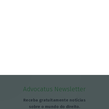
Compra do hotel e casino de Troia pelo Arrow tem
luz verde
5 Agosto 2026
Governo aprova investimento de 1,58 mil milhões
nas redes
6 Agosto 2026
Advocatus Newsletter
Receba gratuitamente notícias
sobre o mundo do direito.