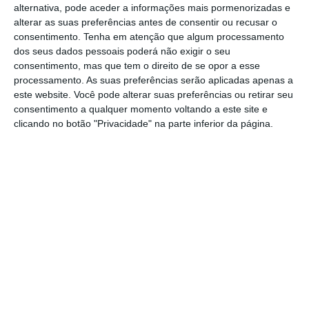
mas nunca são inocentes, já se vê.
alternativa, pode aceder a informações mais pormenorizadas e
alterar as suas preferências antes de consentir ou recusar o
consentimento.
Tenha em atenção que algum processamento
Até há pouco tempo, a disseminação desta
dos seus dados pessoais poderá não exigir o seu
desinformação, ou mesmo contra-informação, não
consentimento, mas que tem o direito de se opor a esse
se encontrava prevista em qualquer texto legal
processamento. As suas preferências serão aplicadas apenas a
este website. Você pode alterar suas preferências ou retirar seu
em Portugal. Mas, no passado dia 17 de maio, foi
consentimento a qualquer momento voltando a este site e
publicada a Carta Portuguesa de Direitos
clicando no botão "Privacidade" na parte inferior da página.
Humanos na Era Digital (Lei n.º 27/2021, de 17 de
maio de 2021) que pretende regular um perímetro
mínimo de direitos dos cidadãos no ambiente
digital.
A Carta vem prever, com algum detalhe, o direito
à proteção contra a desinformação, propondo-se
sancionar quem produza ou divulgue conteúdos
dessa natureza. É considerada desinformação