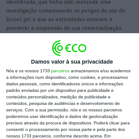
identificada, que tinha sido realizada uma
investigação comprovando os perigos do uso do
álcool gel e que as autoridades estavam a
ponderar a suspensão da sua comercialização.
Amplamente divulgada na web, a informação
havia sido partilhada por milhares de utilizadores.
Damos valor à sua privacidade
Ninguém pôs em causa a veracidade da
informação. Se estava disponível na web e se
Nós e os nossos 1733
parceiros
armazenamos e/ou acedemos
a informações num dispositivo, como cookies, e processamos
tantos utilizadores a partilharam,
haveria
de ser
dados pessoais, como identificadores únicos e informações
verdade. Mas não era. Tratava-se de mais um caso
padrão enviadas por um dispositivo para publicidade e
do que agora se chama
fake news
, isto é,
conteúdos personalizados, medição de publicidade e
conteúdos, pesquisa de audiências e desenvolvimento de
informação falsa sem qualquer apoio factual.
serviços.
Com a sua permissão, nós e os nossos parceiros
Uma história criada por alguém com o intuito de
poderemos usar identificação e dados de geolocalização
enganar os leitores e outros destinatários
precisos através da procura de dispositivos. Poderá clicar para
consentir o processamento por nossa parte e pela parte dos
similares. Os motivos podem ser os mais variados,
nossos 1733 parceiros, conforme descrito acima. Em