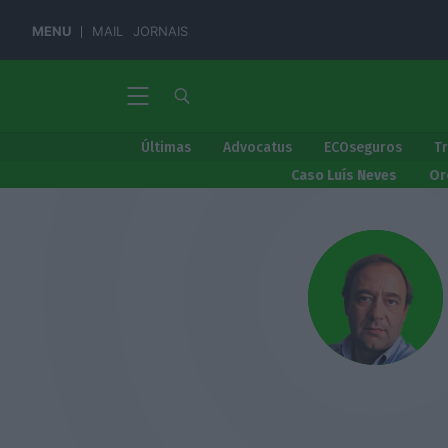
MENU
MAIL
JORNAIS
Últimas
Advocatus
ECOseguros
T
Caso Luís Neves
Or