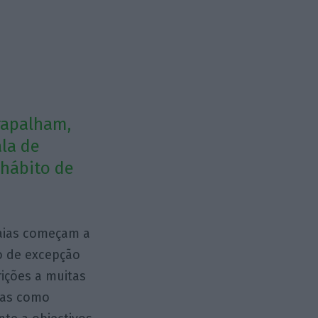
trapalham,
la de
 hábito de
raias começam a
o de excepção
rições a muitas
idas como