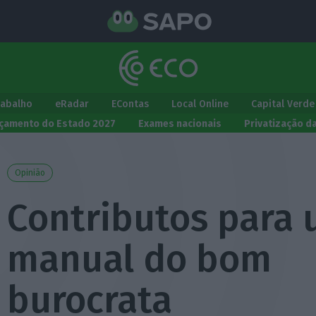
rabalho
eRadar
EContas
Local Online
Capital Verde
çamento do Estado 2027
Exames nacionais
Privatização d
Opinião
Contributos para
manual do bom
burocrata