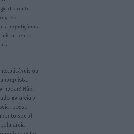
gica) e óbito
hama-se
 a repetição da
 disto, tendo
om a
nexplicáveis ou
 anarquista.
ra nadar? Não.
tado na areia a
ocial posso
amento social
 pela areia
ão podem estar