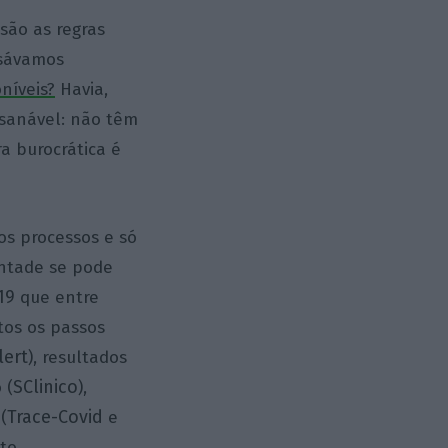
 são as regras
isávamos
níveis?
Havia,
sanável: não têm
ra burocrática é
os processos e só
ontade se pode
19
que entre
tos os passos
lert
), resultados
SClinico
 (
),
Trace-Covid
(
e
sto