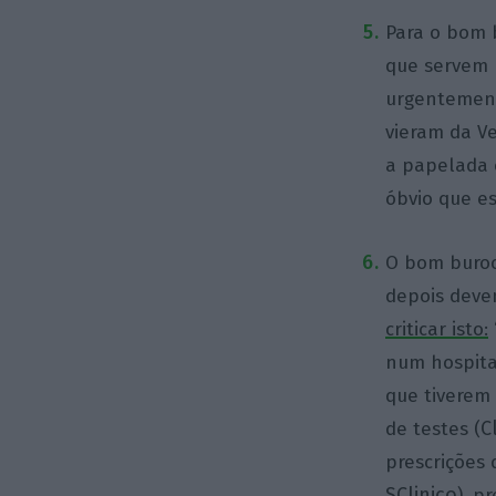
Para o bom b
que servem 
urgentement
vieram da V
a papelada e
óbvio que es
O bom burocr
depois deve
criticar isto:
num hospita
que tiverem 
C
de testes (
prescrições
SClinico
), p