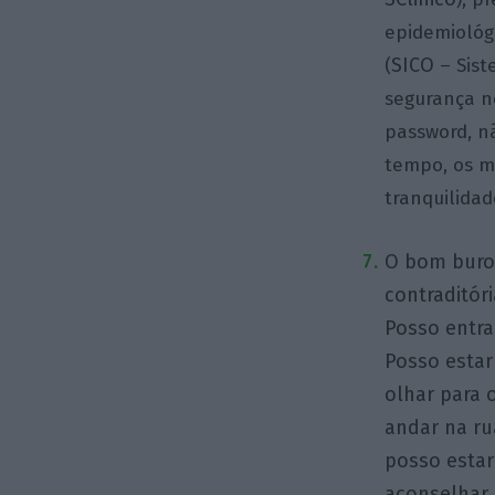
epidemiológi
SICO
(
– Sist
segurança n
password, nã
tempo, os m
tranquilidad
O bom buroc
contraditór
Posso entra
Posso estar
olhar para 
andar na ru
posso estar
aconselhar