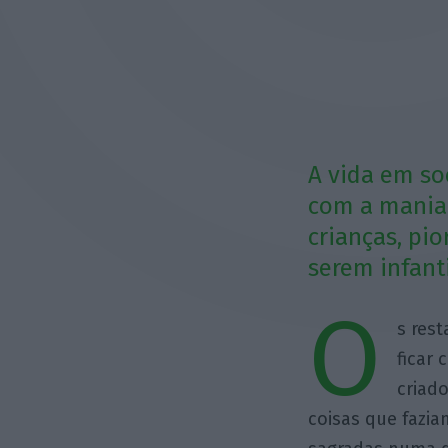
A vida em so
com a mania 
crianças, pi
serem infanti
O
s res
ficar
criad
coisas que fazia