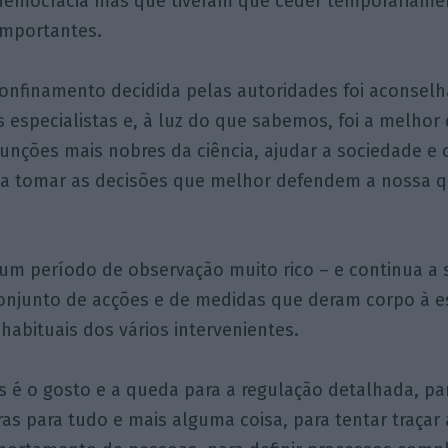
emocracia mas que tiveram que ceder temporariamen
importantes.
confinamento decidida pelas autoridades foi aconsel
 especialistas e, à luz do que sabemos, foi a melhor 
funções mais nobres da ciência, ajudar a sociedade e
 a tomar as decisões que melhor defendem a nossa q
m período de observação muito rico – e continua a s
conjunto de acções e de medidas que deram corpo à es
 habituais dos vários intervenientes.
 é o gosto e a queda para a regulação detalhada, par
ras para tudo e mais alguma coisa, para tentar traçar 