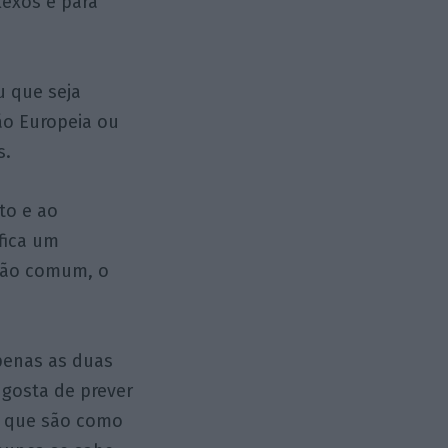
exos e para
u que seja
são Europeia ou
s.
to e ao
fica um
 tão comum, o
apenas as duas
 gosta de prever
s que são como