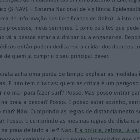
SINAVE
co (
– Sistema Nacional de Vigilância Epidemioló
ema de Informação dos Certificados de Óbito).” A isto c
sites
os processos, meus senhores. É como os
que pedem
o vá a pessoa estar a aldrabar ou a enganar-se. Depois
édicos então podem dedicar-se a cuidar dos doentes c
e de quem já cumpriu o seu principal dever.
rata acha uma perda de tempo explicar as medidas i
ias. E não tem dúvidas: quem as critica é um perigoso
r no mar para fazer surf? Posso. Mas posso entrar pa
 na praia a pescar? Posso. E posso estar sozinho, sen
o mar? Não. Cumprindo as regras de distanciamento s
a? Posso. E cumprindo as mesmas regras de distanci
 na praia deitado a ler? Não.
E a polícia, zelosa, lá vai
 pessoas sozinhas e devidamente distanciadas que n