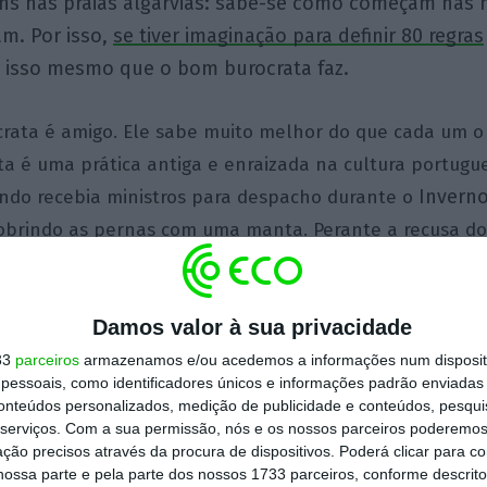
ns nas praias algarvias: sabe-se como começam nas 
m. Por isso,
se tiver imaginação para definir 80 regras
é isso mesmo que o bom burocrata faz.
rata é amigo. Ele sabe muito melhor do que cada um o
ta é uma prática antiga e enraizada na cultura portugu
Invern
ando recebia ministros para despacho durante o
cobrindo as pernas com uma manta. Perante a recusa do 
 que estava confortável assim, muito obrigado, o ditador 
E
 frio vem depois”.
eles lá punham, incapazes de disce
Damos valor à sua privacidade
ável para si.
33
parceiros
armazenamos e/ou acedemos a informações num dispositi
essoais, como identificadores únicos e informações padrão enviadas 
rata não se atrapalha com a realidade porque é ele que
conteúdos personalizados, medição de publicidade e conteúdos, pesqui
a vida em sociedade era muito mais fácil sem pessoas. 
serviços.
Com a sua permissão, nós e os nossos parceiros poderemos 
ção precisos através da procura de dispositivos. Poderá clicar para co
 como todos sabemos, com a mania de terem vontade p
ossa parte e pela parte dos nossos 1733 parceiros, conforme descrit