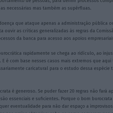
ortamento de pessoas, para definir processos compl
adas necessárias mas também as supérfluas.
doença que ataque apenas a administração pública o
a ouvir as críticas generalizadas às regras da Comis
ocessos da banca para acesso aos apoios empresariai
urocrática rapidamente se chega ao ridículo, ao injus
. E é com base nesses casos mais extremos que aqui 
ssariamente caricatural para o estudo dessa espécie
rata é generoso. Se puder fazer 20 regras não fará 
 são essenciais e suficientes. Porque o bom burocrata
quer eventualidade para não dar espaço a improviso