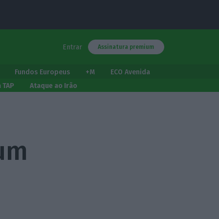
Entrar
Assinatura premium
Fundos Europeus
+M
ECO Avenida
a TAP
Ataque ao Irão
 um