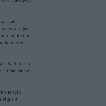
te a objectivos
hada pela
das estratégias.
 cada um de nós
ualidade de
er. Na definição
tratégia vieram
a a fixação
a régua e