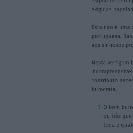
esquadro o comp
exigir as papel
Esta não é uma 
portuguesa. Bast
aos sinuosos pr
Nesta vertigem b
incompreensível
contributo nece
burocrata.
O bom buroc
ou três que
toda e qual