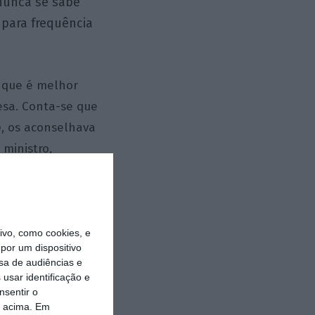
nunca se sabe
para frequência
 que é melhor
esa. Conta-se que
o
, os aconselhava
ministro,
insistia: “Ponha,
rnir o que era
vo, como cookies, e
por um dispositivo
 faz a realidade.
sa de audiências e
As pessoas só
usar identificação e
nsentir o
E
rópria.
quando
o acima. Em