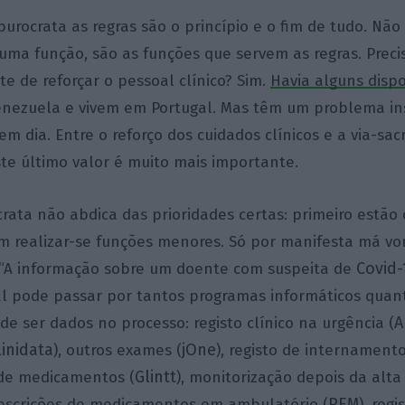
urocrata as regras são o princípio e o fim de tudo. Não
uma função, são as funções que servem as regras. Prec
e de reforçar o pessoal clínico? Sim.
Havia alguns dispo
enezuela e vivem em Portugal. Mas têm um problema in
m dia. Entre o reforço dos cuidados clínicos e a via-sac
te último valor é muito mais importante.
ata não abdica das prioridades certas: primeiro estão 
m realizar-se funções menores. Só por manifesta má v
Covid-
“A informação sobre um doente com suspeita de
l pode passar por tantos programas informáticos quan
A
de ser dados no processo: registo clínico na urgência (
linidata
jOne
), outros exames (
), registo de internamento
Glintt
 de medicamentos (
), monitorização depois da alta 
PEM
rescrições de medicamentos em ambulatório (
), regi