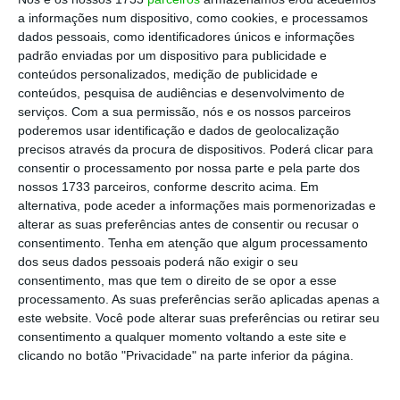
a informações num dispositivo, como cookies, e processamos
fenómeno?), dos seguros, e, sobretudo no domínio
dados pessoais, como identificadores únicos e informações
dos contratos, em que, inevitavelmente, se
padrão enviadas por um dispositivo para publicidade e
discutirá a questão, que intitula e motiva o
conteúdos personalizados, medição de publicidade e
conteúdos, pesquisa de audiências e desenvolvimento de
presente texto: constitui a crise do coronavírus
serviços.
Com a sua permissão, nós e os nossos parceiros
um caso de força maior? A parte que incumpre um
poderemos usar identificação e dados de geolocalização
contrato, por causa dessa crise, não fica obrigada
precisos através da procura de dispositivos. Poderá clicar para
consentir o processamento por nossa parte e pela parte dos
a indemnizar a contraparte?
nossos 1733 parceiros, conforme descrito acima. Em
alternativa, pode aceder a informações mais pormenorizadas e
Estando em causa contratos internacionais, o
alterar as suas preferências antes de consentir ou recusar o
consentimento.
Tenha em atenção que algum processamento
primeiro aspeto a considerar é o da lei aplicável,
dos seus dados pessoais poderá não exigir o seu
sendo certo que as jurisdições anglo-saxónicas,
consentimento, mas que tem o direito de se opor a esse
europeias e chinesas admitem cláusulas
processamento. As suas preferências serão aplicadas apenas a
este website. Você pode alterar suas preferências ou retirar seu
contratuais de força maior ou preveem mesmo
consentimento a qualquer momento voltando a este site e
regras legais, com efeitos semelhantes.
clicando no botão "Privacidade" na parte inferior da página.
Para as empresas portuguesas, que incumpram ou