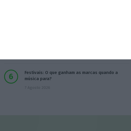
Sindicato acusa Governo de mentir sobre
Prestação Única
5 Agosto 2026
Antigo Onyria reabre como Kimpton em Cascais
6 Agosto 2026
Festivais: O que ganham as marcas quando a
música para?
7 Agosto 2026