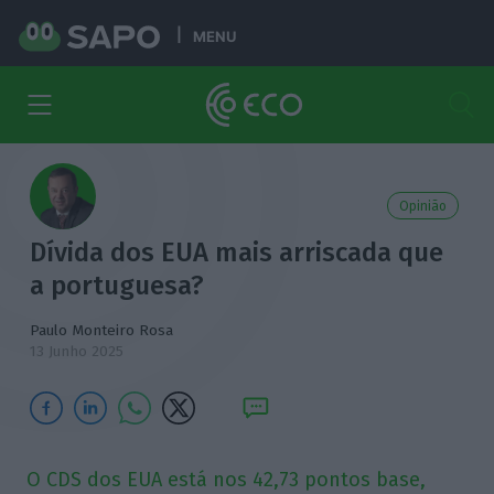
MENU
Opinião
Dívida dos EUA mais arriscada que
a portuguesa?
Paulo Monteiro Rosa
13 Junho 2025
O CDS dos EUA está nos 42,73 pontos base,