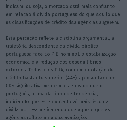
indicam, ou seja, o mercado está mais confiante
em relação à dívida portuguesa do que aquilo que
as classificações de crédito das agências sugerem.
Esta perceção reflete a disciplina orçamental, a
trajetória descendente da dívida pública
portuguesa face ao PIB nominal, a estabilização
económica e a redução dos desequilíbrios
externos. Todavia, os EUA, com uma notação de
crédito bastante superior (AA+), apresentam um
CDS significativamente mais elevado que o
português, acima da linha de tendência,
indiciando que este mercado vê mais risco na
dívida norte-americana do que aquele que as
agências refletem na sua avaliação.