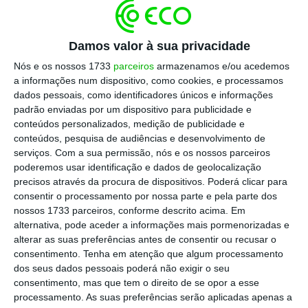
Este desfasamento pode ser explicado por fatores
políticos internos, como o impasse recorrente em
Damos valor à sua privacidade
torno do teto da dívida (
debt ceiling
), bem como
Nós e os nossos 1733
parceiros
armazenamos e/ou acedemos
pela elevada dívida pública e crescente défice
a informações num dispositivo, como cookies, e processamos
orçamental dos EUA.
dados pessoais, como identificadores únicos e informações
padrão enviadas por um dispositivo para publicidade e
conteúdos personalizados, medição de publicidade e
conteúdos, pesquisa de audiências e desenvolvimento de
serviços.
Com a sua permissão, nós e os nossos parceiros
poderemos usar identificação e dados de geolocalização
precisos através da procura de dispositivos. Poderá clicar para
consentir o processamento por nossa parte e pela parte dos
nossos 1733 parceiros, conforme descrito acima. Em
alternativa, pode aceder a informações mais pormenorizadas e
alterar as suas preferências antes de consentir ou recusar o
consentimento.
Tenha em atenção que algum processamento
dos seus dados pessoais poderá não exigir o seu
consentimento, mas que tem o direito de se opor a esse
processamento. As suas preferências serão aplicadas apenas a