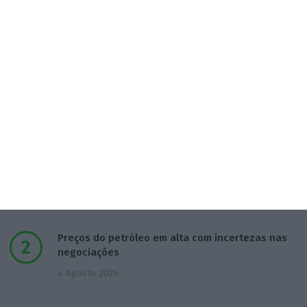
Populares
5 projetos nacionais para o espaço recebem 600
mil euros
3 Agosto 2026
Preços do petróleo em alta com incertezas nas
negociações
4 Agosto 2026