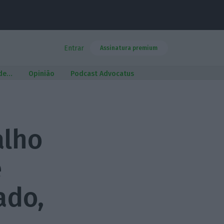
Entrar
Assinatura premium
 de…
Opinião
Podcast Advocatus
alho
e
ado,