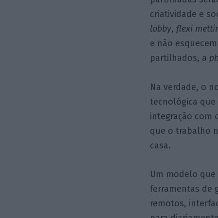
criatividade e s
lobby
,
flexi mett
e não esquecem 
partilhados, a
p
Na verdade, o n
tecnológica que 
integração com
que o trabalho n
casa.
Um
modelo que
ferramentas de g
remotos, interfa