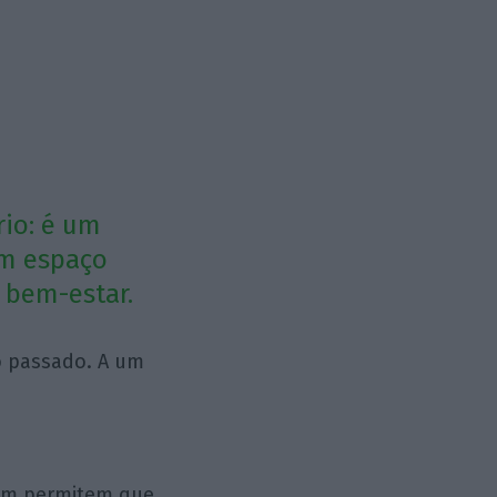
rio: é um
Um espaço
 bem-estar.
o passado. A um
õem permitem que