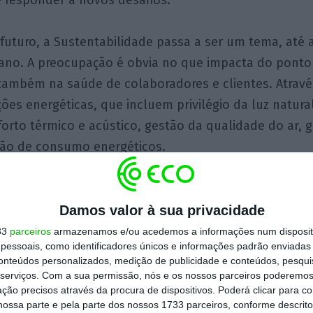
e responder a novos desafios.
 futuro, a Sustentabilidade passa a ser um tema, até 
ano. A preocupação é obvia no que impacta do ponto 
também na saúde de colaboradores e clientes. Atravé
ções energéticas, que incluem privilégio da luz natura
forto térmico e acústico, gestão da qualidade do ar, 
ção de consumo energéticos.
tro do escritório a natureza, também merece espaço 
es, plantas, árvores. Serenidade, frescura, saúde e co
Damos valor à sua privacidade
escritório do futuro.
33
parceiros
armazenamos e/ou acedemos a informações num dispositi
essoais, como identificadores únicos e informações padrão enviadas 
conteúdos personalizados, medição de publicidade e conteúdos, pesqui
futuro é muito mais do que um escritório: é um novo 
serviços.
Com a sua permissão, nós e os nossos parceiros poderemos 
ção precisos através da procura de dispositivos. Poderá clicar para co
 um novo desafio. Um espaço
humanizado, focado no eq
ossa parte e pela parte dos nossos 1733 parceiros, conforme descrit