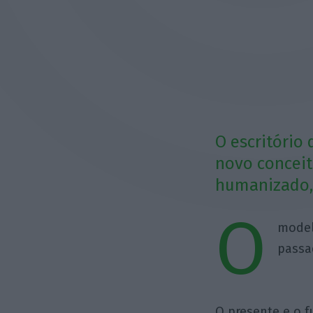
O escritório
novo conceit
humanizado, 
O
model
passa
O presente e o 