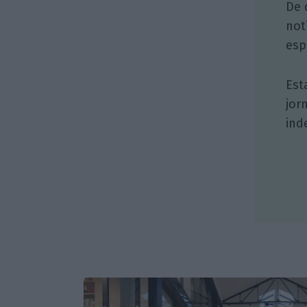
De 
not
esp
Est
jor
ind