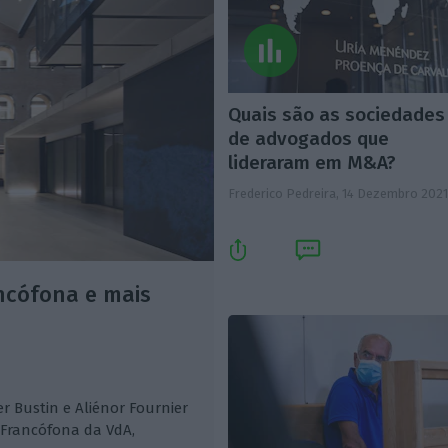
Quais são as sociedades
de advogados que
lideraram em M&A?
Frederico Pedreira,
14 Dezembro 202
ancófona e mais
er Bustin e Aliénor Fournier
 Francófona da VdA,