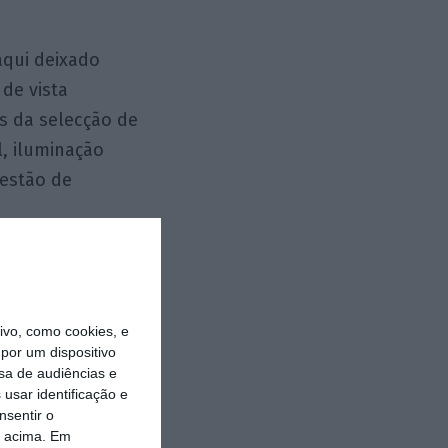
aqui deixado
de vista
s da selecção de
l, iluminação
gestão de
no novo
nforto … também
vo, como cookies, e
por um dispositivo
sa de audiências e
conceito, uma
usar identificação e
nsentir o
uilíbrio entre o
o acima. Em