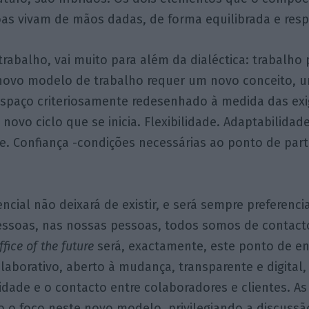
oas vivam de mãos dadas, de forma equilibrada e res
rabalho, vai muito para além da dialéctica: trabalho 
 novo modelo de trabalho requer um novo conceito, 
spaço criteriosamente redesenhado à medida das exi
novo ciclo que se inicia. Flexibilidade. Adaptabilidad
. Confiança -condições necessárias ao ponto de part
ncial não deixará de existir, e será sempre preferenci
ssoas, nas nossas pessoas, todos somos de contacto,
ffice of the future
será, exactamente, este ponto de e
laborativo, aberto à mudança, transparente e digital,
bilidade e o contacto entre colaboradores e clientes. 
o o foco neste novo modelo, privilegiando a discussão