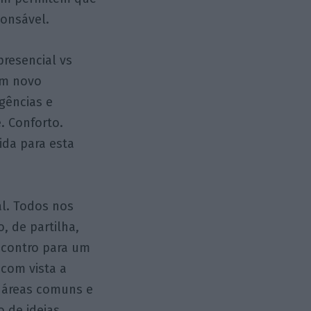
ponsável.
presencial vs
um novo
gências e
e. Conforto.
ida para esta
al. Todos nos
 de partilha,
ncontro para um
 com vista a
As áreas comuns e
 de ideias,