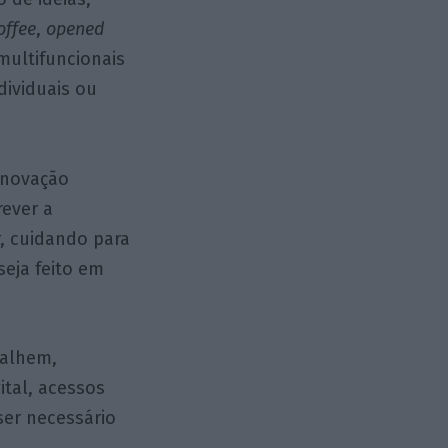
offee
,
opened
multifuncionais
dividuais ou
inovação
rever a
r, cuidando para
seja feito em
falhem,
ital, acessos
ser necessário