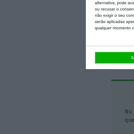
trabalho e o bem
alternativa, pode ac
ou recusar o consen
não exigir o seu co
serão aplicadas apen
qualquer momento vol
M
No 
que