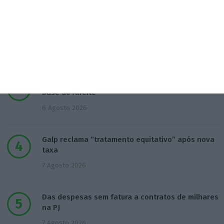
Polícia propôs mais câmaras na AR, mas partidos
recusaram
5 Agosto 2026
Marinha com ok de 21 milhões para modernizar
base do Alfeite
6 Agosto 2026
Galp reclama “tratamento equitativo” após nova
taxa
7 Agosto 2026
Das despesas sem fatura a contratos de milhares
na PJ
7 Agosto 2026