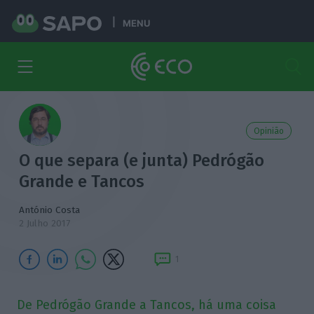
MENU
Opinião
O que separa (e junta) Pedrógão
Grande e Tancos
António Costa
2 Julho 2017
1
De Pedrógão Grande a Tancos, há uma coisa