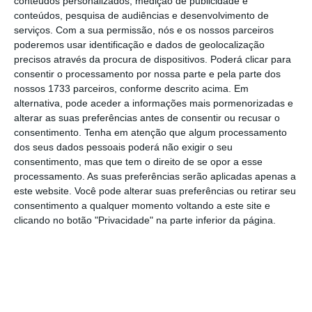
conteúdos personalizados, medição de publicidade e
sua organização. Há dois anos, qualquer coisa que
conteúdos, pesquisa de audiências e desenvolvimento de
sucedesse tinha uma explicação fácil, era a
serviços.
Com a sua permissão, nós e os nossos parceiros
austeridade e, particularmente, um responsável,
poderemos usar identificação e dados de geolocalização
precisos através da procura de dispositivos. Poderá clicar para
Pedro Passos Coelho. Onde estão Catarina Martins
consentir o processamento por nossa parte e pela parte dos
e e Jerónimo de Sousa?
nossos 1733 parceiros, conforme descrito acima. Em
alternativa, pode aceder a informações mais pormenorizadas e
alterar as suas preferências antes de consentir ou recusar o
Como nos anunciaram que a austeridade acabou
consentimento.
Tenha em atenção que algum processamento
em janeiro de 2016, agora é difícil explicar que o
dos seus dados pessoais poderá não exigir o seu
que se gastou num lado teve de ser compensado
consentimento, mas que tem o direito de se opor a esse
processamento. As suas preferências serão aplicadas apenas a
com cortes no outro. Como o Estado continua
este website. Você pode alterar suas preferências ou retirar seu
pesado, gordo, o que se deu de um lado, tirou-se
consentimento a qualquer momento voltando a este site e
do outro. Chega a ser penoso ver o ministro da
clicando no botão "Privacidade" na parte inferior da página.
Defesa anunciar que já estava previsto um
investimento de 95 mil euros, leram bem, 95 mil
euros para equipar Tancos com videovigilância,
uma ferramenta óbvia num sítio de alta