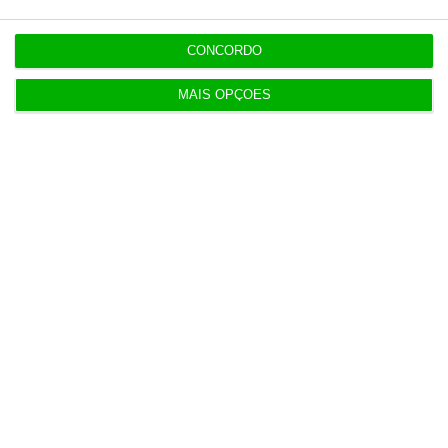
governo, completamente à deriva nas duas
últimas semanas.
CONCORDO
MAIS OPÇÕES
António Costa
Publisher/Diretor
1
https://eco.sapo.pt/opiniao/o-que-separa-e-junta-pedrogao-grande-e-tancos/
Copiar
Assine o ECO Premium