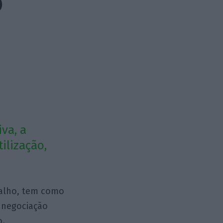
o
va, a
ilização,
balho, tem como
à negociação
o.