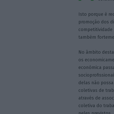
Isto porque é r
promoção dos di
competitividade 
também fortemen
No âmbito desta 
os economicame
económica passam
socioprofissiona
delas não possa
coletivas de tra
através de assoc
coletiva do trab
neles previstos.