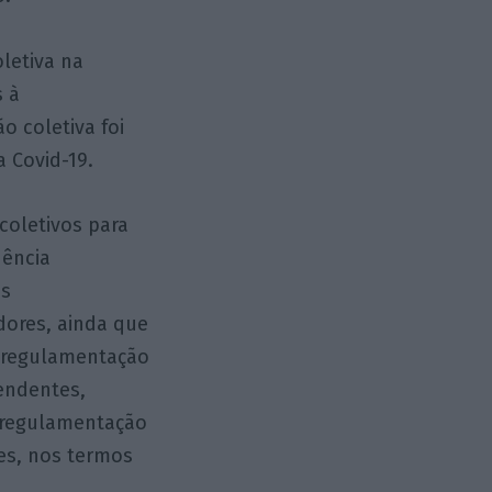
letiva na
s à
o coletiva foi
 Covid-19.
coletivos para
ência
es
dores, ainda que
e regulamentação
pendentes,
de regulamentação
res, nos termos