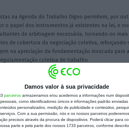
stas na Agenda do Trabalho Digno permitem, por outr
r o papel dos instrumentos já existentes na lei, e
ultantes de arbitragem necessária, tornando-os mais 
ios de cobertura da negociação coletiva, reforçando-s
agem na apreciação da fundamentação invocada para 
regulamentação coletiva de trabalho
as alterações pretendem caminhar para uma negociaçã
da e bem-sucedida, garante a adaptabilidade da legi
Damos valor à sua privacidade
 do setor ou da empresa e o aumento da produtividade
33
parceiros
armazenamos e/ou acedemos a informações num dispositi
essoais, como identificadores únicos e informações padrão enviadas 
conteúdos personalizados, medição de publicidade e conteúdos, pesqui
reconhecida a importância da negociação coletiva, a
serviços.
Com a sua permissão, nós e os nossos parceiros poderemos 
rocurou dinamizar a sua utilização, criando novas re
ção precisos através da procura de dispositivos. Poderá clicar para co
ossa parte e pela parte dos nossos 1733 parceiros, conforme descrit