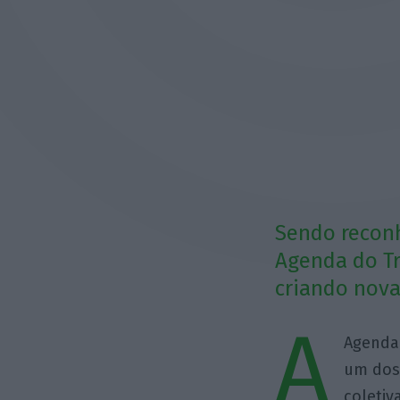
Sendo reconh
Agenda do Tr
criando nova
A
Agenda 
um dos 
coletiv