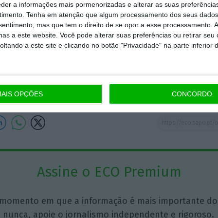
eder a informações mais pormenorizadas e alterar as suas preferência
timento.
Tenha em atenção que algum processamento dos seus dados
nsentimento, mas que tem o direito de se opor a esse processamento. A
as a este website. Você pode alterar suas preferências ou retirar seu
tando a este site e clicando no botão "Privacidade" na parte inferior 
Joana Fuzeta da
Ponte
Advogada da Macedo
Vitorino
AIS OPÇÕES
CONCORDO
Assine o ECO Premium
momento em que a informação é mais importante do
 nunca, apoie o jornalismo independente e rigoroso.