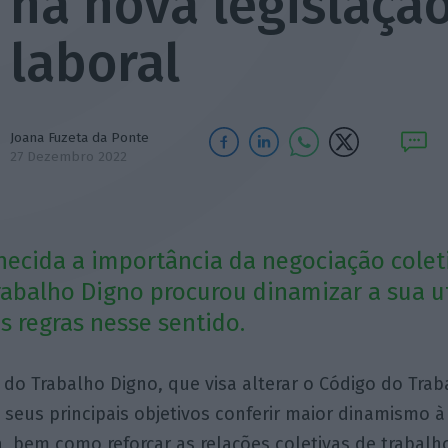
na nova legislaçã
laboral
Joana Fuzeta da Ponte
27 Dezembro 2022
ecida a importância da negociação coleti
abalho Digno procurou dinamizar a sua ut
s regras nesse sentido.
do Trabalho Digno, que visa alterar o Código do Tra
seus principais objetivos conferir maior dinamismo 
a, bem como reforçar as relações coletivas de trabalh