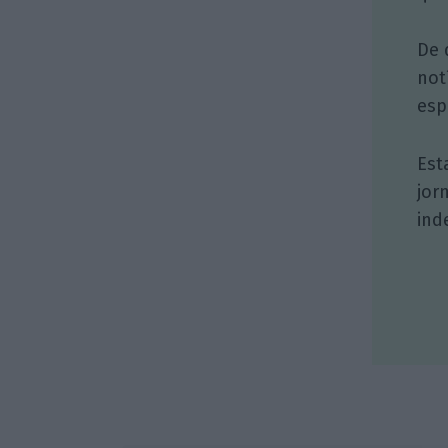
De 
not
esp
Est
jor
ind