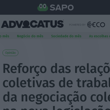
o mês
Negócio do mês
Sociedade do mês
As escolhas
Opinião
Reforço das relaç
coletivas de traba
da negociação col