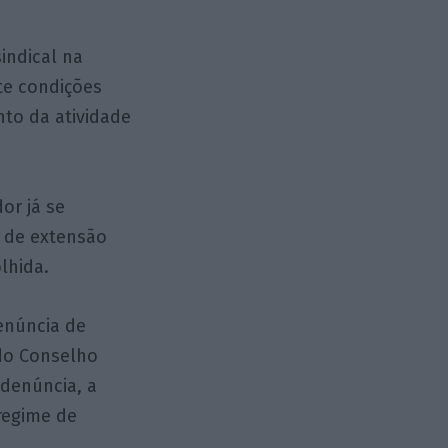
indical na
te condições
nto da atividade
or já se
a de extensão
lhida.
enúncia de
 do Conselho
denúncia, a
regime de