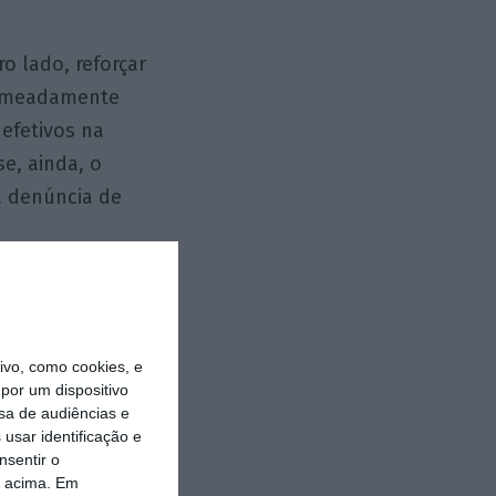
o lado, reforçar
 nomeadamente
efetivos na
e, ainda, o
a denúncia de
o coletiva que,
slação laboral às
 empresarial.
vo, como cookies, e
por um dispositivo
sa de audiências e
 Agenda do
usar identificação e
gras nesse
nsentir o
o acima. Em