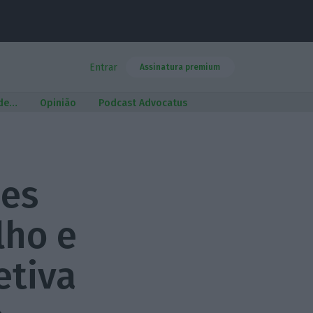
Entrar
Assinatura premium
 de…
Opinião
Podcast Advocatus
ões
lho e
etiva