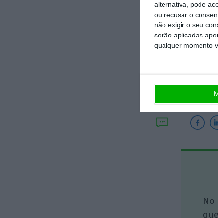
alternativa, pode ac
ou recusar o consen
não exigir o seu co
serão aplicadas apen
qualquer momento vol
M
No 
que