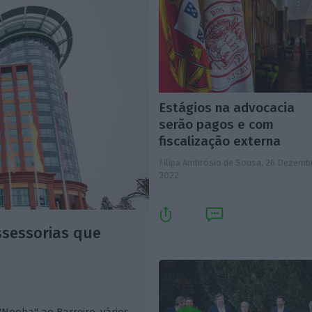
Estágios na advocacia
serão pagos e com
fiscalização externa
Filipa Ambrósio de Sousa,
26 Dezemb
2022
ssessorias que
Nooba" ao Barreiro, vários