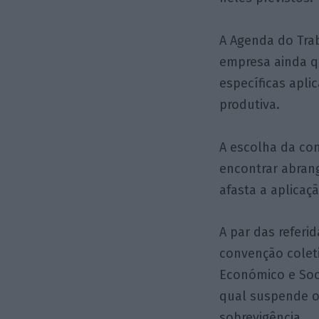
A Agenda do Trab
empresa ainda q
específicas apli
produtiva.
A escolha da con
encontrar abrang
afasta a aplica
A par das referi
convenção coleti
Económico e Soc
qual suspende o
sobrevigência.