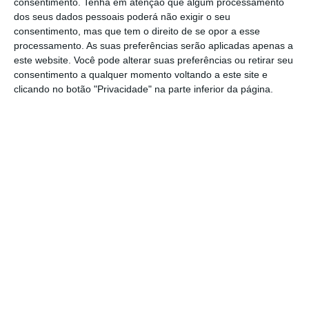
consentimento.
Tenha em atenção que algum processamento
profissional, fomentar a flexibilidade de horários e
dos seus dados pessoais poderá não exigir o seu
consentimento, mas que tem o direito de se opor a esse
também a escolha de regime de trabalho. São
processamento. As suas preferências serão aplicadas apenas a
estratégias que têm um custo de quase zero para
este website. Você pode alterar suas preferências ou retirar seu
as empresas, mas um saldo muito positivo na
consentimento a qualquer momento voltando a este site e
clicando no botão "Privacidade" na parte inferior da página.
valorização por parte dos colaboradores.
Entre as principais conclusões do relatório
“Employer Brand Research 2023” da Randstad,
que inquiriu 5.255 pessoas em Portugal, destaca-se
que “os benefícios não materiais são
considerados quase tão importantes como os
benefícios materiais”: os benefícios não-materiais
são (muito) importantes para 86% dos inquiridos
quando escolhem um empregador em vez de
outro, o que é quase tão importante como os
benefícios materiais (88%), sendo uma boa