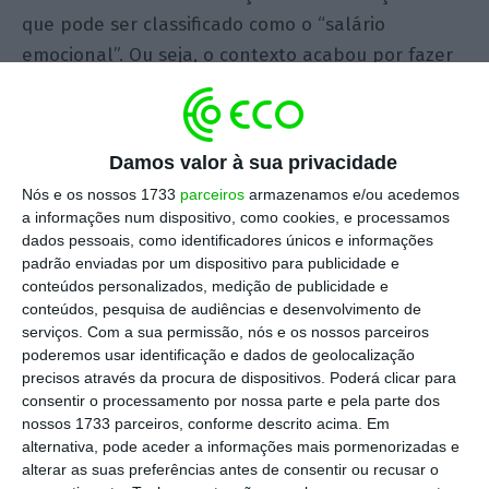
que pode ser classificado como o “salário
emocional”. Ou seja, o contexto acabou por fazer
com que a prática, por parte das empresas, de
reforçar a oferta de componentes intangíveis aos
colaboradores atuais e potenciais se assumisse
Damos valor à sua privacidade
como mais comum e cada vez mais valorizada.
Nós e os nossos 1733
parceiros
armazenamos e/ou acedemos
Acredito que, sem a pandemia, apenas dentro de
a informações num dispositivo, como cookies, e processamos
dois a três anos (dependendo, claro, do setor)
dados pessoais, como identificadores únicos e informações
padrão enviadas por um dispositivo para publicidade e
teríamos o cenário que temos hoje.
conteúdos personalizados, medição de publicidade e
conteúdos, pesquisa de audiências e desenvolvimento de
A situação absolutamente incomparável que
serviços.
Com a sua permissão, nós e os nossos parceiros
poderemos usar identificação e dados de geolocalização
todos vivemos desde o início de 2020 levou a que
precisos através da procura de dispositivos. Poderá clicar para
as empresas se focassem em promover o bem-
consentir o processamento por nossa parte e pela parte dos
estar dos seus colaboradores e isso traduziu-se
nossos 1733 parceiros, conforme descrito acima. Em
alternativa, pode aceder a informações mais pormenorizadas e
num aumento expressivo de estratégias para
alterar as suas preferências antes de consentir ou recusar o
facilitar o equilíbrio entre a vida pessoal e