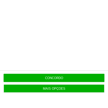
Hugo Protázio
Diretor de Recursos Humanos
da JCDecaux em Portugal
4
https://eco.sapo.pt/opiniao/salario-emocional-o-melhor-recurso-para-atrair-e-reter-talento/
Copiar
Assine o ECO Premium
CONCORDO
No momento em que a informação é mais
MAIS OPÇÕES
importante do que nunca, apoie o
jornalismo independente e rigoroso.