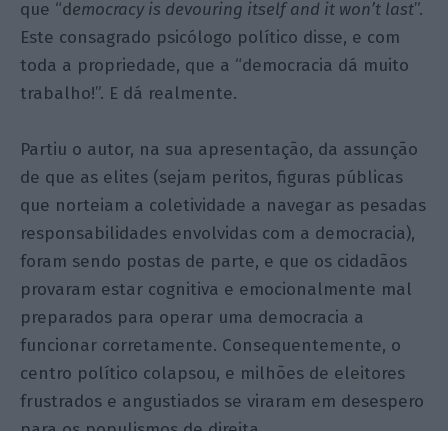
que “d
emocracy
is devouring itself and it won’t last
”.
Este consagrado psicólogo político disse, e com
toda a propriedade, que a “democracia dá muito
trabalho!”. E dá realmente.
Partiu o autor, na sua apresentação, da assunção
de que as elites (sejam peritos, figuras públicas
que norteiam a coletividade a navegar as pesadas
responsabilidades envolvidas com a democracia),
foram sendo postas de parte, e que os cidadãos
provaram estar cognitiva e emocionalmente mal
preparados para operar uma democracia a
funcionar corretamente. Consequentemente, o
centro político colapsou, e milhões de eleitores
frustrados e angustiados se viraram em desespero
para os
populismos de direita.