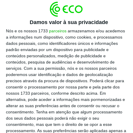
E terá razão Rosenberg? Modestamente
pensamos que tem muita, mas não a tem toda.
Damos valor à sua privacidade
Falhará, apenas, quando com um olhar
Nós e os nossos 1733
parceiros
armazenamos e/ou acedemos
excessivamente “norte-americano” vê a
a informações num dispositivo, como cookies, e processamos
dados pessoais, como identificadores únicos e informações
democracia vergar-se aos populismos de “extrema
padrão enviadas por um dispositivo para publicidade e
direita”, esquecendo que há mais política, e
conteúdos personalizados, medição de publicidade e
democracias, para além do aquário esférico em
conteúdos, pesquisa de audiências e desenvolvimento de
serviços.
Com a sua permissão, nós e os nossos parceiros
que parece viver a maior parte dos cidadãos,
poderemos usar identificação e dados de geolocalização
ainda que académicos conceituados, dos EUA.
precisos através da procura de dispositivos. Poderá clicar para
Seria caso para dizer que há mais experiências
consentir o processamento por nossa parte e pela parte dos
nossos 1733 parceiros, conforme descrito acima. Em
empíricas no mundo para analisar, do que as que
alternativa, pode aceder a informações mais pormenorizadas e
se digladiam entre a Casa Branca, o Supremo
alterar as suas preferências antes de consentir ou recusar o
Tribunal Federal e o Congresso dos EUA.
consentimento.
Tenha em atenção que algum processamento
dos seus dados pessoais poderá não exigir o seu
consentimento, mas que tem o direito de se opor a esse
Preocupados com os afazeres do quotidiano,
processamento. As suas preferências serão aplicadas apenas a