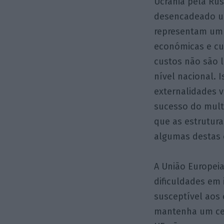
Ucrânia pela Rúss
desencadeado uma
representam um 
económicas e cus
custos não são l
nível nacional. 
externalidades 
sucesso do mult
que as estrutura
algumas destas e
A União Europei
dificuldades em 
susceptível aos
mantenha um cer