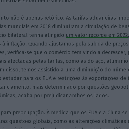
industriais serão bem-sucedidas.
nto não é apenas retórico. As tarifas aduaneiras imp
as mundiais em 2018 diminuíram a circulação de bens 
io bilateral tenha atingido
um valor recorde em 2022
 à inflação. Quando ajustamos pela subida de preç
s, verifica-se que o comércio tem vindo a decrescer,
ais afectadas pelas tarifas, como as do aço, alumíni
lém disso, temos assistido a uma diminuição do núme
 estudar para os EUA e restrições às exportações de 
istanciamento, mais determinado por questões geopol
ómicas, acaba por prejudicar ambos os lados.
 para preocupação. À medida que os EUA e a China se
as questões globais, como as alterações climáticas 