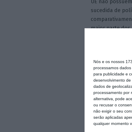
UE não possuem 
sucedida de polí
comparativament
maior parte dos
baseado em regr
multilaterais pa
custos nos outro
Nós e os nossos 17
processamos dados p
A UE não tem co
para publicidade e 
desenvolvimento de 
melhorar as noss
dados de geolocaliza
a utilização dos
processamento por n
europeias para r
alternativa, pode ac
ou recusar o consen
coordenação entre
não exigir o seu co
comunitárias po
serão aplicadas apen
qualquer momento vol
dívida e gastos