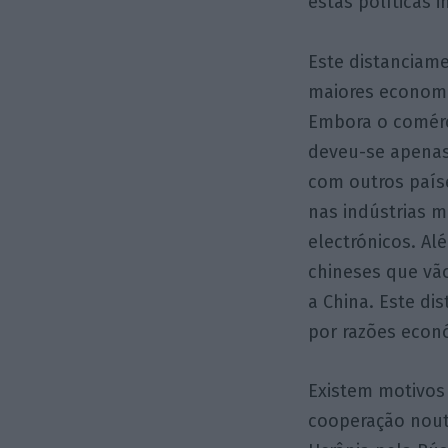
estas políticas 
Este distanciame
maiores economi
Embora o comérc
deveu-se apenas
com outros paíse
nas indústrias m
electrónicos. A
chineses que vão
a China. Este d
por razões econ
Existem motivos
cooperação noutr