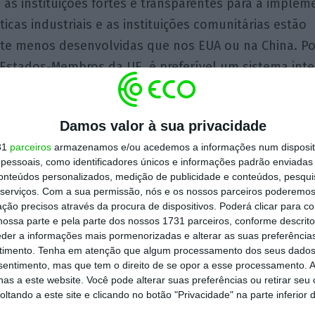
as instituições fortes e transparentes para a imple
ticas industriais e as instituições comunitárias estão
e menos desenvolvidas que nos EUA ou na China. Por
 Estados-Membros da UE, é preferível um sistema inte
as a um sistema onde as grandes potências possam i
ra perseguir os seus objectivos geopolíticos sem ter 
Damos valor à sua privacidade
s países.
31
parceiros
armazenamos e/ou acedemos a informações num dispositi
essoais, como identificadores únicos e informações padrão enviadas 
ntrolo sobre a dinâmica geopolítica. No entanto, po
conteúdos personalizados, medição de publicidade e conteúdos, pesqui
serviços.
Com a sua permissão, nós e os nossos parceiros poderemos 
as instituições e evitar desperdiçar a política industr
ção precisos através da procura de dispositivos. Poderá clicar para co
 fundos europeus deveria ter a supervisão directa de i
ossa parte e pela parte dos nossos 1731 parceiros, conforme descrit
eduzir favoritismos locais. A União poderia promover
eder a informações mais pormenorizadas e alterar as suas preferência
timento.
Tenha em atenção que algum processamento dos seus dados
 as políticas nacionais e reduzir ineficiências. As ins
nsentimento, mas que tem o direito de se opor a esse processamento. A
diam também ser expandidas, especialmente nas área
as a este website. Você pode alterar suas preferências ou retirar seu
tando a este site e clicando no botão "Privacidade" na parte inferior 
 públicos. Finalmente, deveríamos também uma gestão