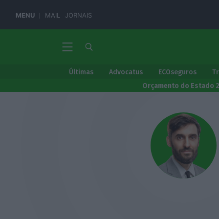
MENU
MAIL
JORNAIS
Últimas
Advocatus
ECOseguros
T
Orçamento do Estado 