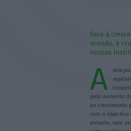
Face à cresc
mundo, é cru
nossas instit
A
relação
rapida
coopera
pelo aumento da
ao crescimento g
com o objectivo 
entanto, sem uma