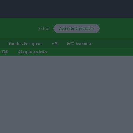
Entrar
Assinatura premium
Fundos Europeus
+M
ECO Avenida
a TAP
Ataque ao Irão