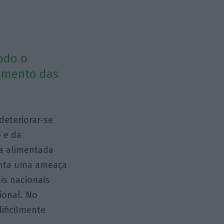
odo o
cimento das
deteriorar-se
 e da
ia alimentada
enta uma ameaça
is nacionais
ional. No
ificilmente