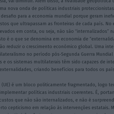
ia, vai diminuir. Além disso, a rivalidade geopolítica
 nova onda de políticas industriais proteccionistas.
desafio para a economia mundial porque geram inefi
tos que ultrapassam as fronteiras de cada país. No 
evados em conta, ou seja, não são “internalizados” n
Isto é o que se denomina em economia de “externalid
vão reduzir o crescimento económico global. Uma int
ilateralismo no período pós-Segunda Guerra Mundial
s e os sistemas multilaterais têm sido capazes de inte
xternalidades, criando benefícios para todos os paí
a (UE) é um bloco politicamente fragmentado, logo t
implementar políticas industriais coerentes. É, porta
 custos que não são internalizados, e não é surpreen
to cepticismo em relação às intervenções estatais. M