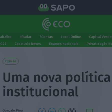
rabalho
eRadar
EContas
Local Online
Capital Verde
2027
Caso Luís Neves
Exames nacionais
Privatização d
Opinião
Uma nova política
institucional
Gonçalo Pina