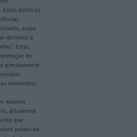
 tem
 Estas políticas
ciências
entanto, estes
as decisões a
ades”. Estas
erpretação do
 é precisamente
rnalizar
ses envolvidos.
em maiores
nto, altamente
dente que
uitos países da