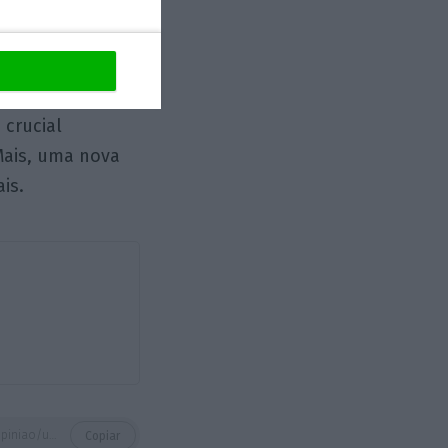
rrência da UE
ções comunitárias
 crucial
Mais, uma nova
ais.
https://eco.sapo.pt/opiniao/uma-nova-politica-institucional/
Copiar