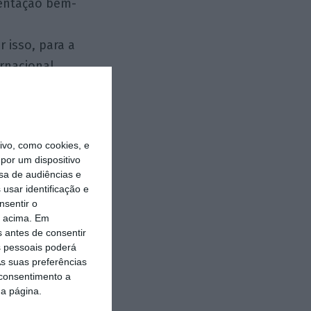
mentação bem-
 isso, para a
rnacional
gnorar acordos
em conta os
vo, como cookies, e
por um dispositivo
demos ainda
sa de audiências e
usar identificação e
ial. Por exemplo,
nsentir o
nstituições
o acima. Em
 uma maior
s antes de consentir
 pessoais poderá
tituições
s suas preferências
s de defesa,
 consentimento a
da página.
 mais eficiente