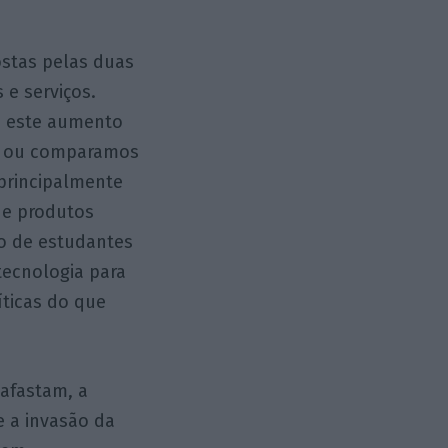
ostas pelas duas
e serviços.
, este aumento
os ou comparamos
 principalmente
o e produtos
ro de estudantes
tecnologia para
íticas do que
 afastam, a
e a invasão da