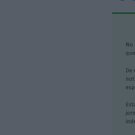
No 
que
De 
not
esp
Est
jor
ind