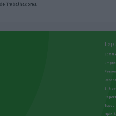
de Trabalhadores.
Exp
e
ECO N
Empre
Person
Descod
Entrev
Repor
Especi
Opiniã