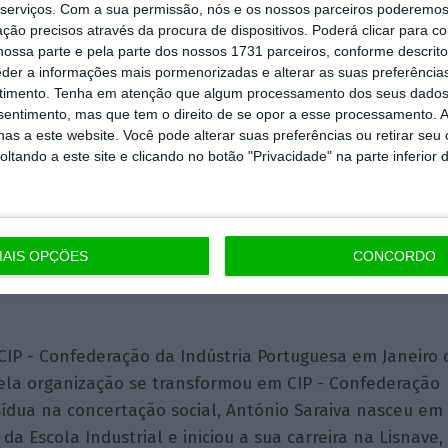
018
serviços.
Com a sua permissão, nós e os nossos parceiros poderemos 
ção precisos através da procura de dispositivos. Poderá clicar para co
ossa parte e pela parte dos nossos 1731 parceiros, conforme descrit
eder a informações mais pormenorizadas e alterar as suas preferência
timento.
Tenha em atenção que algum processamento dos seus dados
des: patrões lamentam mais custos sobre empre
nsentimento, mas que tem o direito de se opor a esse processamento. A
13 Dezembro 2017
as a este website. Você pode alterar suas preferências ou retirar seu
tando a este site e clicando no botão "Privacidade" na parte inferior 
em caderno de encargos para subir salário míni
ilva,
24 Novembro 2017
AIS OPÇÕES
CONCORDO
CIP - Confederação da Indústria Portuguesa em Janeiro 
la organização se transformou em CIP - Confederação
sídua na concertação social, António Saraiva nasceu em
 Escola Industrial e iniciou a sua carreira na Lisnave,