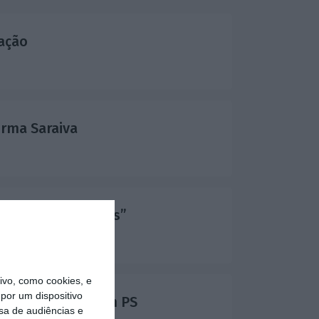
iação
irma Saraiva
 não são positivos”
vo, como cookies, e
por um dispositivo
parlamentares com PS
sa de audiências e