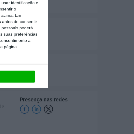
usar identificação e
nsentir o
o acima. Em
s antes de consentir
 pessoais poderá
sas
s suas preferências
 consentimento a
da página.
mo
Presença nas redes
de