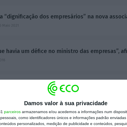
a “dignificação dos empresários” na nova assoc
5 Maio 2021
e havia um défice no ministro das empresas”, af
018
iva: Salário mínimo acima dos 600 euros? “Sinais
Costa e Paula Nunes,
14 Setembro 2018
Damos valor à sua privacidade
31
parceiros
armazenamos e/ou acedemos a informações num dispositi
essoais, como identificadores únicos e informações padrão enviadas 
 Rio à frente do PSD pode proporcionar acordos 
conteúdos personalizados, medição de publicidade e conteúdos, pesqui