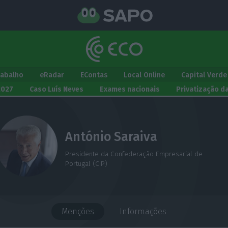
rabalho
eRadar
EContas
Local Online
Capital Verde
2027
Caso Luís Neves
Exames nacionais
Privatização d
António Saraiva
Presidente da Confederação Empresarial de
Portugal (CIP)
Menções
Informações