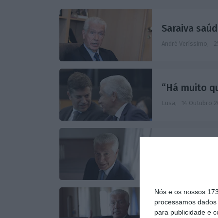
Saraiva saúd
André Veríssimo,
2
“Há muito qu
Lusa,
14 Outubro 2
António Sara
Rita Neto, António 
Nós e os nossos 17
processamos dados p
CIP diz que
para publicidade e 