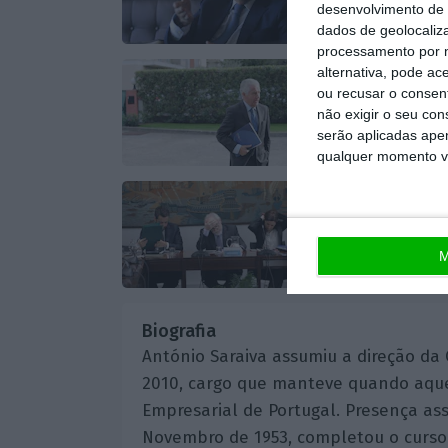
Lusa,
16 Janeiro 2
desenvolvimento de 
dados de geolocaliza
processamento por n
alternativa, pode ac
ou recusar o consen
Recibos ver
não exigir o seu co
Margarida Peixoto,
serão aplicadas apen
qualquer momento vol
Patrões abr
Cristina Oliveira da S
M
Biografia
António Saraiva assumiu a direção da 
2010, cargo que manteve quando aque
Empresarial de Portugal. Presença as
Novembro de 1953, completou o curso da