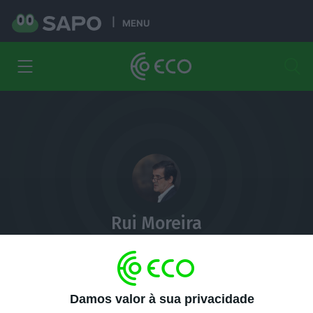
MENU
Rui Moreira
Presidente da Câmara do Porto
Menções
Informações
Damos valor à sua privacidade