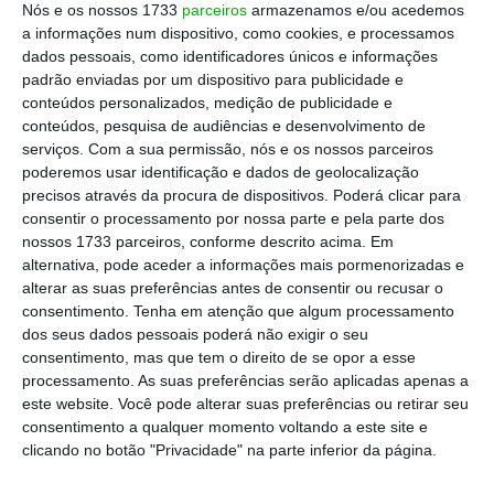
Nós e os nossos 1733
parceiros
armazenamos e/ou acedemos
a informações num dispositivo, como cookies, e processamos
Câmara do Porto investe 500 mil euros no
dados pessoais, como identificadores únicos e informações
regresso do Rali de Portugal em 2018
padrão enviadas por um dispositivo para publicidade e
18 Janeiro 2018
conteúdos personalizados, medição de publicidade e
conteúdos, pesquisa de audiências e desenvolvimento de
serviços.
Com a sua permissão, nós e os nossos parceiros
M&M: o que eles querem para a economia do
poderemos usar identificação e dados de geolocalização
Porto e de Lisboa
precisos através da procura de dispositivos. Poderá clicar para
2 Outubro 2017
consentir o processamento por nossa parte e pela parte dos
nossos 1733 parceiros, conforme descrito acima. Em
Porto: Rui Moreira prepara benefícios fiscais
alternativa, pode aceder a informações mais pormenorizadas e
municipais
alterar as suas preferências antes de consentir ou recusar o
21 Julho 2017
consentimento.
Tenha em atenção que algum processamento
dos seus dados pessoais poderá não exigir o seu
consentimento, mas que tem o direito de se opor a esse
Autárquicas: campanha de Rui Moreira pelo Porto
processamento. As suas preferências serão aplicadas apenas a
arranca a 1 de julho
este website. Você pode alterar suas preferências ou retirar seu
25 Junho 2017
consentimento a qualquer momento voltando a este site e
clicando no botão "Privacidade" na parte inferior da página.
Número dois de Rui Moreira vai ser independente