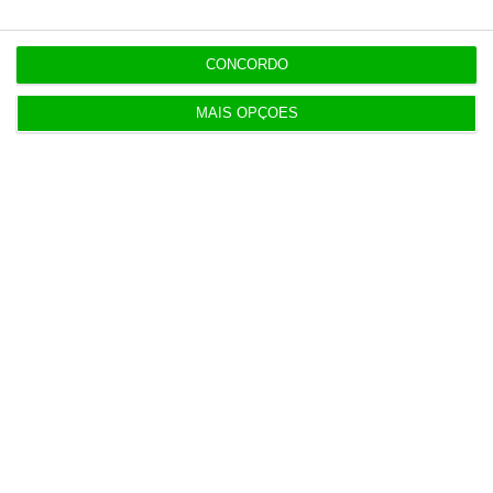
Clube do Porto e desempenhou vários cargos
consultivos na cidade. Nasceu no Porto a 8
CONCORDO
de Agosto de 1956.
MAIS OPÇÕES
Presença nas redes
Newsletters
Receba gratuitamente informação económica de
referência
Subscrever