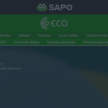
rabalho
eRadar
EContas
Local Online
Capital Verde
2027
Caso Luís Neves
Exames nacionais
Privatização d
or:
raújo Barbosa