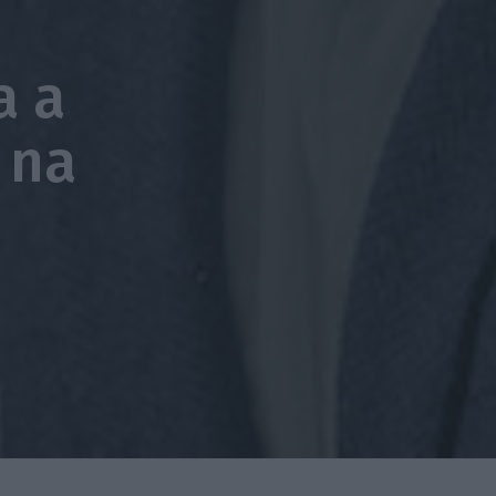
a a
 na