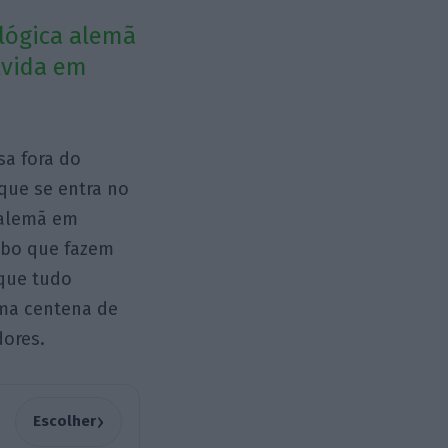
ológica alemã
lvida em
a fora do
que se entra no
 alemã em
ubo que fazem
 que tudo
uma centena de
dores.
›
Escolher