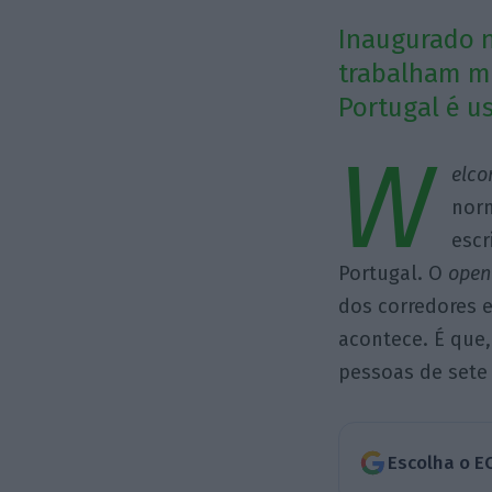
Inaugurado n
trabalham ma
Portugal é u
W
elco
norm
escr
Portugal. O
open
dos corredores e
acontece. É que,
pessoas de sete
Escolha o E