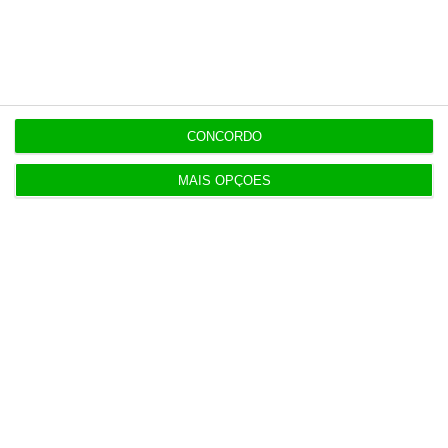
Retail
13:13
Nos em fase final de intervenção do 5G no metro
de Lisboa
CONCORDO
MAIS OPÇÕES
Populares
“Americanos consideram que há muita fruta
pendurada no futebol europeu”
7 Agosto 2026