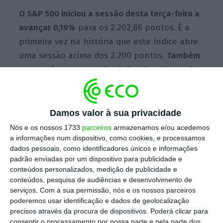
O S&P 500 iniciou a sessão desta terça-feira a
avançar 0,19%
para os 2.202,86 pontos. É a
primeira vez na história que este índice abre
uma sessão acima dos 2.200 pontos.
Também
com ganhos em recorde abriu o Dow Jones. O
índice industrial está a valorizar 0,18% e, pela
primeira vez, iniciou a sessão acima dos 19.000
pontos.
Já o Nasdaq encontra-se a avançar
Damos valor à sua privacidade
0,29%.
Nós e os nossos 1733
parceiros
armazenamos e/ou acedemos
a informações num dispositivo, como cookies, e processamos
dados pessoais, como identificadores únicos e informações
padrão enviadas por um dispositivo para publicidade e
Na segunda-feira, os três principais índices de
conteúdos personalizados, medição de publicidade e
referência norte-americanos fecharam em
conteúdos, pesquisa de audiências e desenvolvimento de
recordes históricos.
S&P 500, Dow Jones e
serviços.
Com a sua permissão, nós e os nossos parceiros
poderemos usar identificação e dados de geolocalização
Nasdaq não atingiam máximos, em conjunto e
precisos através da procura de dispositivos. Poderá clicar para
na mesma sessão, desde 1999
, mostrando
consentir o processamento por nossa parte e pela parte dos