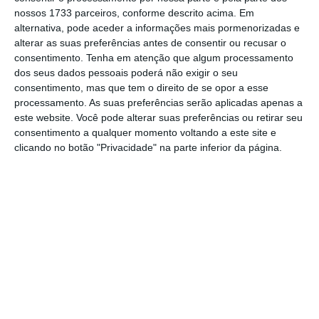
que os investidores estão confiantes em
nossos 1733 parceiros, conforme descrito acima. Em
alternativa, pode aceder a informações mais pormenorizadas e
relação às promessas do futuro presidente
alterar as suas preferências antes de consentir ou recusar o
dos EUA, Donald Trump, para animar a maior
consentimento.
Tenha em atenção que algum processamento
economia do mundo.
dos seus dados pessoais poderá não exigir o seu
consentimento, mas que tem o direito de se opor a esse
processamento. As suas preferências serão aplicadas apenas a
“O mercado está muito mais seguro de si
este website. Você pode alterar suas preferências ou retirar seu
próprio”, afirma Heinz-Gerd Sonnenschein do
consentimento a qualquer momento voltando a este site e
clicando no botão "Privacidade" na parte inferior da página.
Deutsche Postbank AG à
Bloomberg
, que
prevê que o índice S&P 500 valorize mais de
9% até ao final do próximo ano.
“Podemos
começar a incorporar nas nossas propostas a
melhoria desta perspetiva:
há sinais fortes de
que a economia dos EUA está robusta e que
isso vai ser positivo para os resultados
empresariais
“, acrescenta.