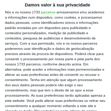
Marcelo Rebelo de Sousa
Presidente da República
Damos valor à sua privacidade
Nós e os nossos 1733
parceiros
armazenamos e/ou acedemos
a informações num dispositivo, como cookies, e processamos
dados pessoais, como identificadores únicos e informações
padrão enviadas por um dispositivo para publicidade e
“Já tive ocasião de felicitar todos os
conteúdos personalizados, medição de publicidade e
portugueses pela saída do Procedimento por
conteúdos, pesquisa de audiências e desenvolvimento de
serviços.
Com a sua permissão, nós e os nossos parceiros
Défice Excessivo, pela consistência, pelo
poderemos usar identificação e dados de geolocalização
trabalho.
Se o resultado é comparável ao
precisos através da procura de dispositivos. Poderá clicar para
mérito de Ronaldo, sim
“, afirmou o Presidente
consentir o processamento por nossa parte e pela parte dos
nossos 1733 parceiros, conforme descrito acima. Em
português. “Ninguém consegue ser tantas
alternativa, pode aceder a informações mais pormenorizadas e
vezes campeão da Europa ou do mundo sem
alterar as suas preferências antes de consentir ou recusar o
consistência, sem trabalho e capacidade de
consentimento.
Tenha em atenção que algum processamento
dos seus dados pessoais poderá não exigir o seu
visão do que é essencial”, acrescentou.
consentimento, mas que tem o direito de se opor a esse
processamento. As suas preferências serão aplicadas apenas a
De acordo com a n
ewsletter
da versão
este website. Você pode alterar suas preferências ou retirar seu
consentimento a qualquer momento voltando a este site e
europeia do jornal norte-americano Politico,
clicando no botão "Privacidade" na parte inferior da página.