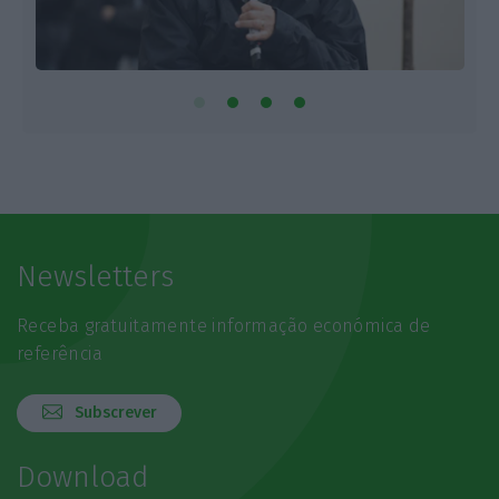
Newsletters
Receba gratuitamente informação económica de
referência
Subscrever
Download