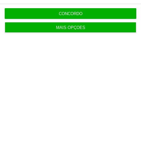
o ECO e os seus jornalistas. A nossa
CONCORDO
contrapartida é o jornalismo
independente, rigoroso e credível.
MAIS OPÇÕES
Assine já
Veja todos os planos
Últimas
6 Agosto 2026
Executivos da FIFA pressionados a aprovar plano
de Infantino