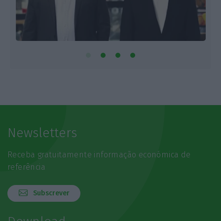
Newsletters
Receba gratuitamente informação económica de
referência
Subscrever