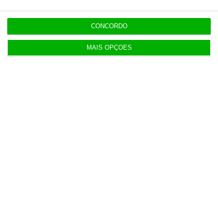
13:22
CONCORDO
Antigo Onyria reabre como Kimpton em Cascais
MAIS OPÇÕES
13:11
Eclipse solar deve reduzir produção solar na
Ibéria
13:00
Alemanha investiga ligação de Estado a drone
com explosivos
12:37
KPMG vai criar plano anti-Mythos para o
CaixaBank