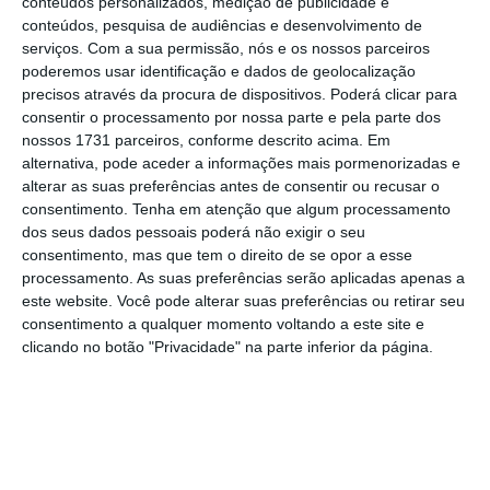
conteúdos personalizados, medição de publicidade e
possível oferta pública inicial (IPO) ou venda
conteúdos, pesquisa de audiências e desenvolvimento de
da empresa.
serviços.
Com a sua permissão, nós e os nossos parceiros
poderemos usar identificação e dados de geolocalização
precisos através da procura de dispositivos. Poderá clicar para
Entre 6 de junho e o dia de hoje, a Seedrs deu
consentir o processamento por nossa parte e pela parte dos
nossos 1731 parceiros, conforme descrito acima. Em
a oportunidade aos investidores num
alternativa, pode aceder a informações mais pormenorizadas e
conjunto de mais de 80 empresas de
alterar as suas preferências antes de consentir ou recusar o
poderem vender ou reforçar as suas posições
consentimento.
Tenha em atenção que algum processamento
dos seus dados pessoais poderá não exigir o seu
nesses negócios. Entre os pequenos
consentimento, mas que tem o direito de se opor a esse
investidores que aproveitaram esta operação
processamento. As suas preferências serão aplicadas apenas a
houve alguns que conseguiram multiplicar
este website. Você pode alterar suas preferências ou retirar seu
consentimento a qualquer momento voltando a este site e
por várias vezes o seu investimento inicial,
clicando no botão "Privacidade" na parte inferior da página.
segundo a Seerds, apesar de esta não referir
os casos em que o desfecho não terá sido
positivo.