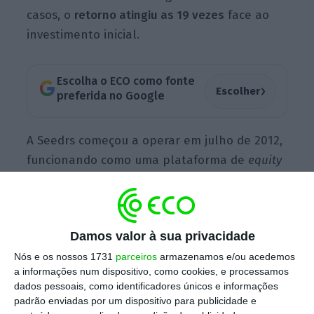
casos, o
retorno atingiu as 19 vezes
face ao
investimento inicial.
Escolha o ECO como fonte
›
Escolher
preferida no Google
A Seedrs começou a operar em julho de 2012,
funcionando como uma plataforma de
equity
crowdfunding
, cujo objetivo é capar
financiamento junto de pequenos
investidores para ajudar a criar ou a fazer
Damos valor à sua privacidade
crescer startups. Quem participasse nesse
Nós e os nossos 1731
parceiros
armazenamos e/ou acedemos
tipo de financiamentos a única forma que
a informações num dispositivo, como cookies, e processamos
disponha para transacionar as posições
dados pessoais, como identificadores únicos e informações
detidas nesses negócios era através de uma
padrão enviadas por um dispositivo para publicidade e