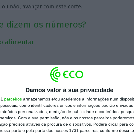
, ou não, avançar com este corte
.
e dizem os números?
ão alimentar
o na restauração
Damos valor à sua privacidade
31
parceiros
armazenamos e/ou acedemos a informações num dispositi
essoais, como identificadores únicos e informações padrão enviadas 
conteúdos personalizados, medição de publicidade e conteúdos, pesqui
serviços.
Com a sua permissão, nós e os nossos parceiros poderemos 
ção precisos através da procura de dispositivos. Poderá clicar para co
ossa parte e pela parte dos nossos 1731 parceiros, conforme descrit