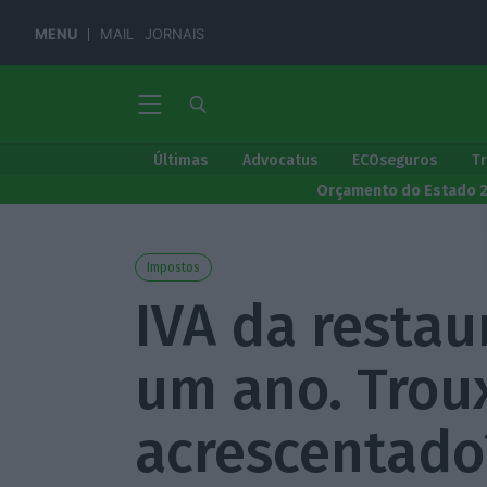
MENU
MAIL
JORNAIS
Últimas
Advocatus
ECOseguros
T
Orçamento do Estado 
Impostos
IVA da restau
um ano. Trou
acrescentado