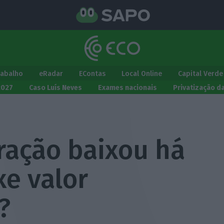
rabalho
eRadar
EContas
Local Online
Capital Verde
2027
Caso Luís Neves
Exames nacionais
Privatização d
ração baixou há
xe valor
?