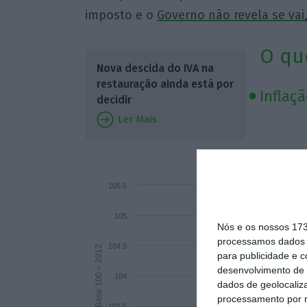
imposto e o
Governo não revela se vai
O qu
Nova descida do IVA na
restauração ainda está por
Inflaç
decidir
Ler Mais
Inflaçã
105.5
105
Nós e os nossos 17
processamos dados p
104.5
Base 100 = 2012
para publicidade e 
desenvolvimento de 
104
dados de geolocaliza
processamento por n
103.5