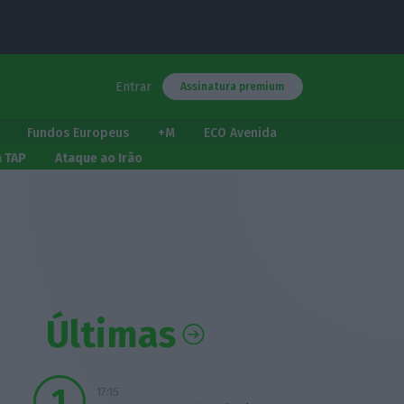
Entrar
Assinatura premium
Fundos Europeus
+M
ECO Avenida
a TAP
Ataque ao Irão
Últimas
17:15