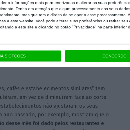
eder a informações mais pormenorizadas e alterar as suas preferência
timento.
Tenha em atenção que algum processamento dos seus dados
nsentimento, mas que tem o direito de se opor a esse processamento. A
as a este website. Você pode alterar suas preferências ou retirar seu
tando a este site e clicando no botão "Privacidade" na parte inferior 
tubro/2016
maio/2017
janeiro/2017
abril/2017
dezembro/2016
março/2017
novembro/2016
fevereiro/2017
Mês/Ano
AIS OPÇÕES
CONCORDO
Restaurantes, cafés e estabelecimentos similares
es, cafés e estabelecimentos similares” tem
subiram, em vez de diminuírem face ao corte
estabelecimentos não ajustaram os seus
o ano passado
, por exemplo, mostram que o
ção desse mês foi dado pelos restaurantes e