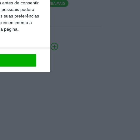
s antes de consentir
SAIBA MAIS
 pessoais poderá
s suas preferências
 consentimento a
da página.