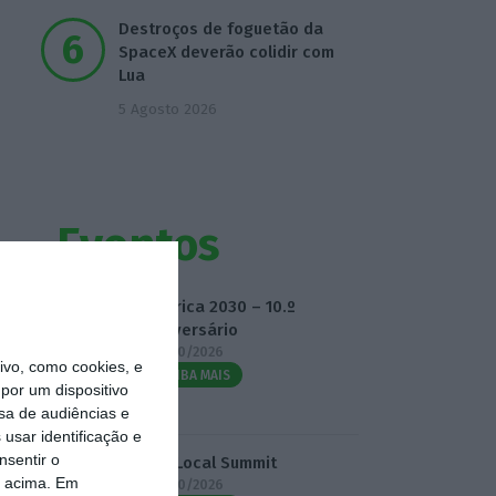
Destroços de foguetão da
SpaceX deverão colidir com
Lua
5 Agosto 2026
Eventos
Fábrica 2030 – 10.º
Aniversário
14/10/2026
vo, como cookies, e
SAIBA MAIS
por um dispositivo
sa de audiências e
usar identificação e
nsentir o
3.º Local Summit
o acima. Em
07/10/2026