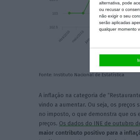
alternativa, pode ac
ou recusar o consen
103
não exigir o seu co
serão aplicadas apen
102.5
qualquer momento vol
ou
junho/2016
setembro/2016
maio/2016
agosto/2016
abril/2016
julho/2016
M
Fonte: Instituto Nacional de Estatística
A inflação na categoria de “Restaurant
vindo a aumentar. Ou seja, os preços 
no imposto, o que demonstra que os 
preços.
Os dados do INE de outubro d
maior contributo positivo para a infla