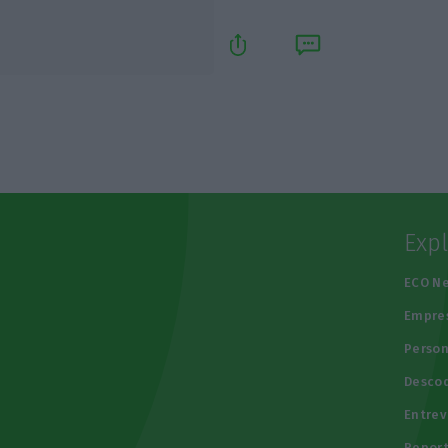
Exp
e
ECO N
Empre
Person
Descod
Entrev
Repor