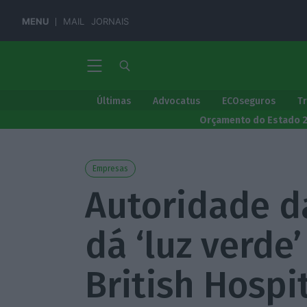
MENU
MAIL
JORNAIS
Últimas
Advocatus
ECOseguros
T
Orçamento do Estado 
Empresas
Autoridade d
dá ‘luz verde
British Hospi