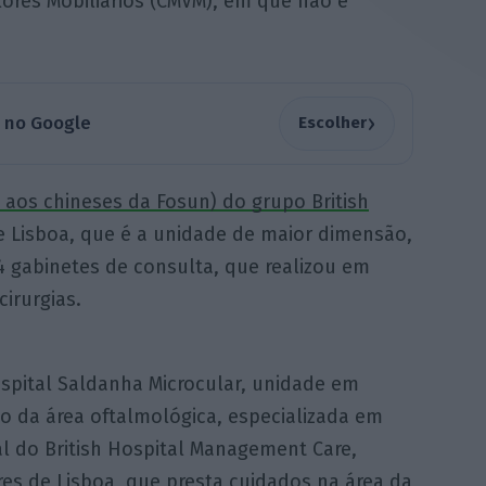
ores Mobiliários (CMVM), em que não é
›
a no Google
Escolher
aos chineses da Fosun) do grupo British
de Lisboa, que é a unidade de maior dimensão,
4 gabinetes de consulta, que realizou em
cirurgias.
ospital Saldanha Microcular, unidade em
o da área oftalmológica, especializada em
ial do British Hospital Management Care,
s de Lisboa, que presta cuidados na área da