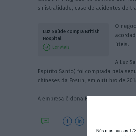
sinistralidade, caso de acidentes de tra
O negóc
Luz Saúde compra British
acordado
Hospital
úteis.
Ler Mais
A Luz Sa
Espírito Santo) foi comprada pela seg
chineses da Fosun, em outubro de 201
A empresa é dona Hospital da Luz, em 
Nós e os nossos 17