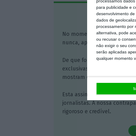
processamos dados p
para publicidade e 
Assine o
desenvolvimento de 
dados de geolocaliza
processamento por n
alternativa, pode ac
No momento em que a infor
ou recusar o consen
nunca, apoie o jornalismo in
não exigir o seu co
serão aplicadas apen
qualquer momento vol
De que forma? Assine o ECO 
exclusivas, à opinião que co
mostram o outro lado da hist
M
Esta assinatura é uma forma
jornalistas. A nossa contrap
rigoroso e credível.