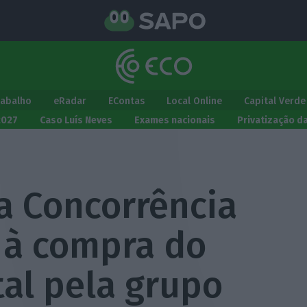
rabalho
eRadar
EContas
Local Online
Capital Verde
2027
Caso Luís Neves
Exames nacionais
Privatização d
a Concorrência
’ à compra do
tal pela grupo