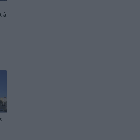
A à
s