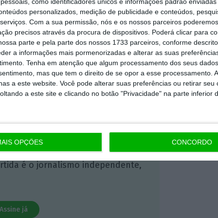
essoais, como identificadores únicos e informações padrão enviadas 
conteúdos personalizados, medição de publicidade e conteúdos, pesqui
 ECO Premium
serviços.
Com a sua permissão, nós e os nossos parceiros poderemos 
ção precisos através da procura de dispositivos. Poderá clicar para co
ossa parte e pela parte dos nossos 1733 parceiros, conforme descrit
eder a informações mais pormenorizadas e alterar as suas preferência
mação é mais importante do que
timento.
Tenha em atenção que algum processamento dos seus dados
dependente e rigoroso.
nsentimento, mas que tem o direito de se opor a esse processamento. A
as a este website. Você pode alterar suas preferências ou retirar seu
tando a este site e clicando no botão "Privacidade" na parte inferior 
Premium e tenha acesso a notícias
nta, às reportagens e especiais que
ória.
AIS OPÇÕES
CONCORDO
 de apoiar o ECO e os seus
artida é o jornalismo independente,
Assine já