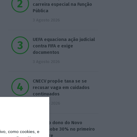
carreira especial na Função
Pública
3 Agosto 2026
UEFA equaciona ação judicial
contra FIFA e exige
documentos
3 Agosto 2026
CNECV propõe taxa se se
recusar vaga em cuidados
continuados
4 Agosto 2026
Lucro do dono do Novo
Banco sobe 30% no primeiro
vo, como cookies, e
semestre