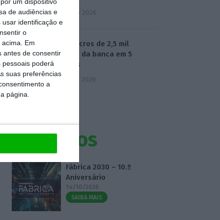
por um dispositivo
sa de audiências e
4 Agosto 2026
usar identificação e
nsentir o
o acima. Em
📊 Os lucros de 2,5 mil
s antes de consentir
milhões da banca em 5
 pessoais poderá
gráficos
s suas preferências
5 Agosto 2026
 consentimento a
da página.
Eventos
Fábrica 2030 – 10.º
Aniversário
14/10/2026
SAIBA MAIS