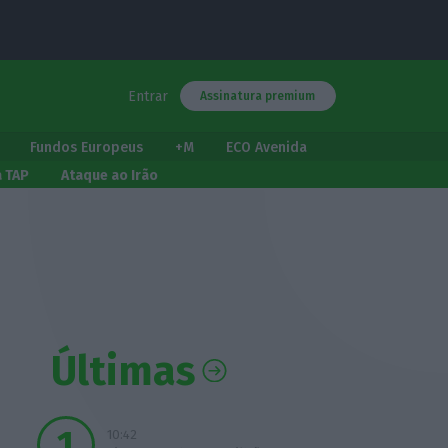
Entrar
Assinatura premium
Fundos Europeus
+M
ECO Avenida
a TAP
Ataque ao Irão
Últimas
10:42