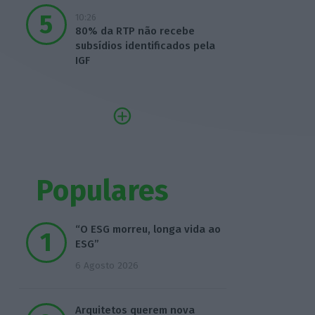
10:26
80% da RTP não recebe
subsídios identificados pela
IGF
Populares
“O ESG morreu, longa vida ao
ESG”
6 Agosto 2026
Arquitetos querem nova