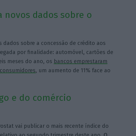
a novos dados sobre o
s dados sobre a concessão de crédito aos
gada por finalidade: automóvel, cartões de
seis meses do ano, os
bancos emprestaram
s consumidores
, um aumento de 11% face ao
go e do comércio
ostat vai publicar o mais recente índice do
relativo ao segundo trimestre deste ano.
O