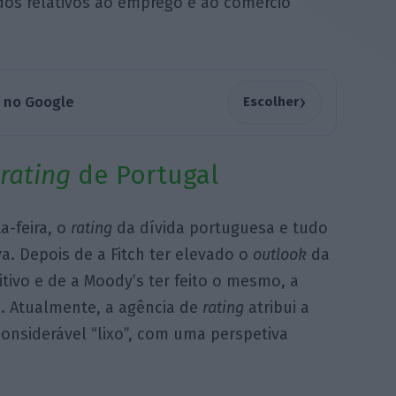
dos relativos ao emprego e ao comércio
›
a no Google
Escolher
rating
de Portugal
a-feira, o
rating
da dívida portuguesa e tudo
va. Depois de a Fitch ter elevado o
outlook
da
tivo e de a Moody’s ter feito o mesmo, a
. Atualmente, a agência de
rating
atribui a
considerável “lixo”, com uma perspetiva