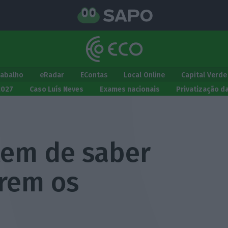
rabalho
eRadar
EContas
Local Online
Capital Verde
2027
Caso Luís Neves
Exames nacionais
Privatização d
tem de saber
irem os