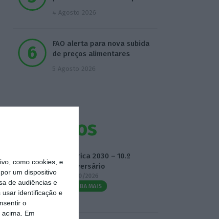
4 Agosto 2026
FAO alerta para nova subida
de preços alimentares
5 Agosto 2026
Eventos
Fábrica 2030 – 10.º
vo, como cookies, e
Aniversário
por um dispositivo
14/10/2026
sa de audiências e
SAIBA MAIS
usar identificação e
nsentir o
o acima. Em