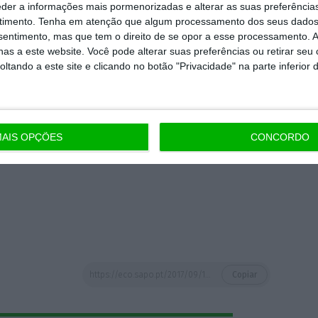
eder a informações mais pormenorizadas e alterar as suas preferência
timento.
Tenha em atenção que algum processamento dos seus dados
 dos mercados financeiros: esta sexta-feira,
nsentimento, mas que tem o direito de se opor a esse processamento. A
rada a falência do Lehman Brothers. A maior
as a este website. Você pode alterar suas preferências ou retirar seu
ubprime,
a crise financeira que estalou um
tando a este site e clicando no botão "Privacidade" na parte inferior 
ouxe ao de cima as fragilidades do sistema
aos ativos tóxicos.
AIS OPÇÕES
CONCORDO
https://eco.sapo.pt/2017/09/15/5-coisas-que-tem-de-saber-antes-de-abrirem-os-mercados-191/
Copiar