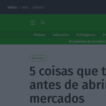
MENU
MAIL
JORNAIS
Últimas
Advocatus
ECOseguros
T
Orçamento do Estado 
Mercados
5 coisas que 
antes de abr
mercados