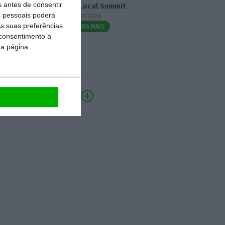
s antes de consentir
3.º Local Summit
 pessoais poderá
07/10/2026
s suas preferências
SAIBA MAIS
 consentimento a
da página.