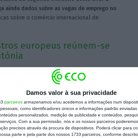
lga ainda dados sobre as vagas de emprego no
icas sobre o comércio internacional de
stros europeus reúnem-se
stónia
ros da Economia e Assuntos Internos (Ecofin)
 Europeia dão início a uma reunião informal
Damos valor à sua privacidade
prolonga até sábado. Portugal estará
ças, Mário Centeno, num encontro que surge
33
parceiros
armazenamos e/ou acedemos a informações num dispositi
essoais, como identificadores únicos e informações padrão enviadas 
o Conselho da União Europeia.
conteúdos personalizados, medição de publicidade e conteúdos, pesqui
serviços.
Com a sua permissão, nós e os nossos parceiros poderemos 
o Lehman Brothers
ção precisos através da procura de dispositivos. Poderá clicar para co
ossa parte e pela parte dos nossos 1733 parceiros, conforme descrit