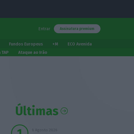
Entrar
Assinatura premium
Fundos Europeus
+M
ECO Avenida
a TAP
Ataque ao Irão
Últimas
6 Agosto 2026